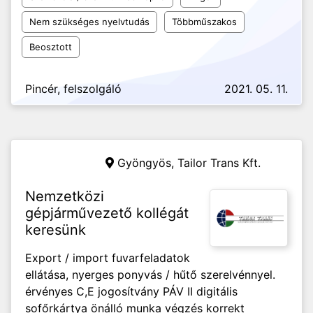
Nem szükséges nyelvtudás
Többműszakos
Beosztott
Pincér, felszolgáló
2021. 05. 11.
Gyöngyös,
Tailor Trans Kft.
Nemzetközi
gépjárművezető kollégát
keresünk
Export / import fuvarfeladatok
ellátása, nyerges ponyvás / hűtő szerelvénnyel.
érvényes C,E jogosítvány PÁV II digitális
sofőrkártya önálló munka végzés korrekt