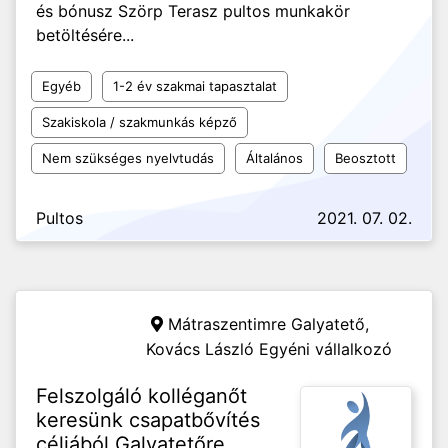
és bónusz Szörp Terasz pultos munkakör
betöltésére...
Egyéb
1-2 év szakmai tapasztalat
Szakiskola / szakmunkás képző
Nem szükséges nyelvtudás
Általános
Beosztott
Pultos
2021. 07. 02.
Mátraszentimre Galyatető,
Kovács László Egyéni vállalkozó
Felszolgáló kolléganőt
keresünk csapatbővítés
céljából Galyatetőre