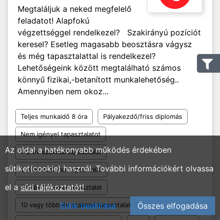
Megtaláljuk a neked megfelelő
feladatot! Alapfokú
végzettséggel rendelkezel? Szakirányú pozíciót
keresel? Esetleg magasabb beosztásra vágysz
és még tapasztalattal is rendelkezel?
Lehetőségeink között megtalálható számos
könnyű fizikai,-betanított munkalehetőség..
Amennyiben nem okoz...
Teljes munkaidő 8 óra
Pályakezdő/friss diplomás
Nem igényel tapasztalatot
Az oldal a hatékonyabb működés érdekében
1-2 év szakmai tapasztalat
sütiket(cookie) használ. További információkért olvassa
2-4 év szakmai tapasztalat
el a
süti tájékoztatót!
5-9 év szakmai tapasztalat
10 vagy több év szakmai tapasztalat
Sütik beállítása
Összes elfogadása
Általános iskola