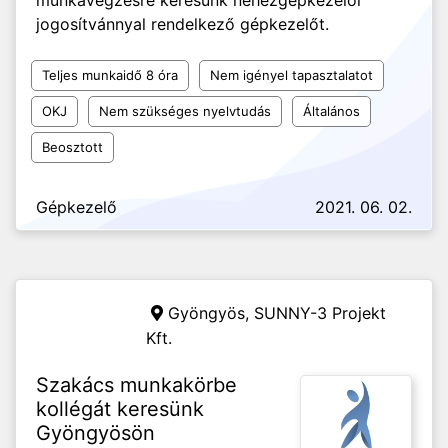
munkavégzésre keresünk nehézgépkezelői
jogosítvánnyal rendelkező gépkezelőt.
Teljes munkaidő 8 óra
Nem igényel tapasztalatot
OKJ
Nem szükséges nyelvtudás
Általános
Beosztott
Gépkezelő
2021. 06. 02.
Gyöngyös,
SUNNY-3 Projekt
Kft.
Szakács munkakörbe
kollégát keresünk
Gyöngyösön