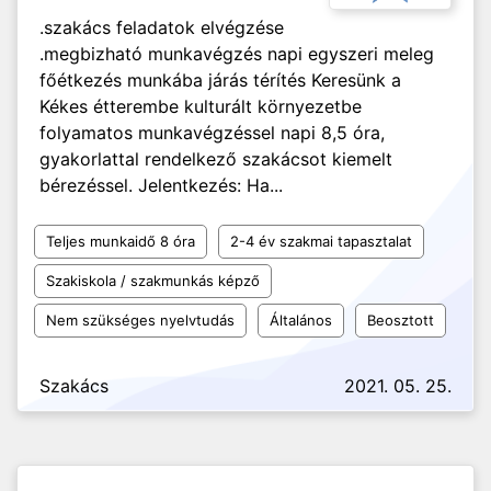
.szakács feladatok elvégzése
.megbizható munkavégzés napi egyszeri meleg
főétkezés munkába járás térítés Keresünk a
Kékes étterembe kulturált környezetbe
folyamatos munkavégzéssel napi 8,5 óra,
gyakorlattal rendelkező szakácsot kiemelt
bérezéssel. Jelentkezés: Ha...
Teljes munkaidő 8 óra
2-4 év szakmai tapasztalat
Szakiskola / szakmunkás képző
Nem szükséges nyelvtudás
Általános
Beosztott
Szakács
2021. 05. 25.