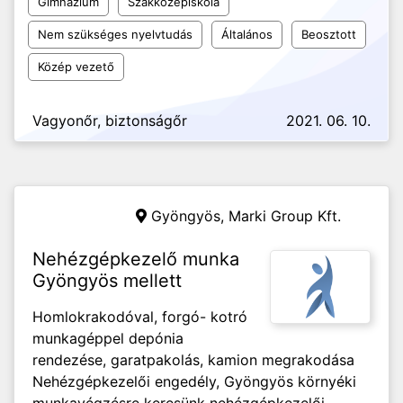
Gimnázium
Szakközépiskola
Nem szükséges nyelvtudás
Általános
Beosztott
Közép vezető
Vagyonőr, biztonságőr
2021. 06. 10.
Gyöngyös,
Marki Group Kft.
Nehézgépkezelő munka
Gyöngyös mellett
Homlokrakodóval, forgó- kotró
munkagéppel depónia
rendezése, garatpakolás, kamion megrakodása
Nehézgépkezelői engedély, Gyöngyös környéki