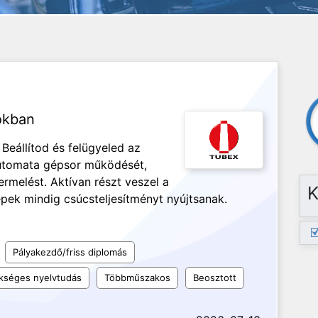
okban
Beállítod és felügyeled az
utomata gépsor működését,
ermelést. Aktívan részt veszel a
K
pek mindig csúcsteljesítményt nyújtsanak.
Pályakezdő/friss diplomás
kséges nyelvtudás
Többműszakos
Beosztott