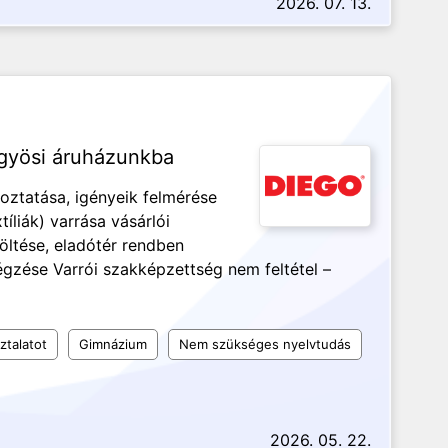
2026. 07. 13.
ngyösi áruházunkba
koztatása, igényeik felmérése
íliák) varrása vásárlói
öltése, eladótér rendben
égzése Varrói szakképzettség nem feltétel –
ztalatot
Gimnázium
Nem szükséges nyelvtudás
2026. 05. 22.