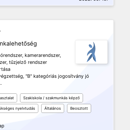
.
unkalehetőség
tórendszer, kamerarendszer,
zer, tűzjelző rendszer
rtása
 végzettség, "B" kategóriás jogosítvány jó
.
asztalat
Szakiskola / szakmunkás képző
kséges nyelvtudás
Általános
Beosztott
ap