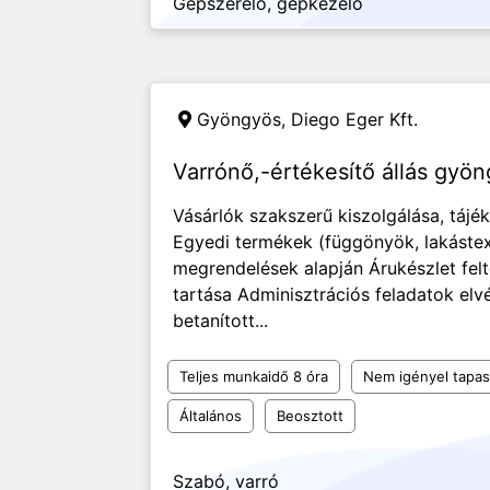
Gépszerelő, gépkezelő
Gyöngyös,
Diego Eger Kft.
Varrónő,-értékesítő állás gyö
Vásárlók szakszerű kiszolgálása, tájé
Egyedi termékek (függönyök, lakástext
megrendelések alapján Árukészlet felt
tartása Adminisztrációs feladatok elv
betanított...
Teljes munkaidő 8 óra
Nem igényel tapas
Általános
Beosztott
Szabó, varró