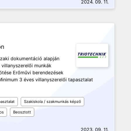
2024. 09. 11.
ön
zaki dokumentáció alapján
 villanyszerelői munkák
kötése Erőművi berendezések
Minimum 3 éves villanyszerelői tapasztalat
asztalat
Szakiskola / szakmunkás képző
os
Beosztott
2023. 09. 11.