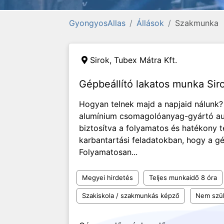
GyongyosAllas
Állások
Szakmunka
Sirok, Tubex Mátra Kft.
Gépbeállító lakatos munka Sir
Hogyan telnek majd a napjaid nálunk? 
alumínium csomagolóanyag-gyártó a
biztosítva a folyamatos és hatékony t
karbantartási feladatokban, hogy a gé
Folyamatosan...
Megyei hirdetés
Teljes munkaidő 8 óra
Szakiskola / szakmunkás képző
Nem szü