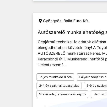
Gyöngyös,
Balla Euro Kft.
Autószerelő munkalehetőség a
Gépjármű technikai feladatok ellátása
elengedhetetlen követelmény! A Toy
AUTÓSZERELŐ munkatársat keres. Mu
Karácsondi út 1. Munkarend: hétfőtől 
"Jelentkezem"...
Teljes munkaidő 8 óra
Pályakezdő/friss d
2-4 év szakmai tapasztalat
5-9 év szakma
Szakiskola / szakmunkás képző
Nem szü