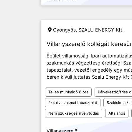
Gyöngyös,
SZALU ENERGY Kft.
Villanyszerelő kollégát keresü
Épület villamosság, Ipari automatizálá
szakmunkás végzettésg érettségi Szak
tapasztalat, vezetői engedély egy m
béren kívüli juttatás Szalu Energy Kft 
Teljes munkaidő 8 óra
Pályakezdő/friss d
2-4 év szakmai tapasztalat
Szakiskola /
Nem szükséges nyelvtudás
Általános
Villanyszerelő