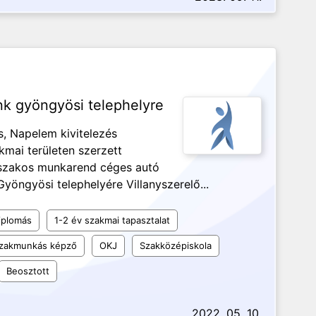
nk gyöngyösi telephelyre
s, Napelem kivitelezés
mai területen szerzett
űszakos munkarend céges autó
Gyöngyösi telephelyére Villanyszerelő...
iplomás
1-2 év szakmai tapasztalat
 szakmunkás képző
OKJ
Szakközépiskola
Beosztott
2022. 05. 10.