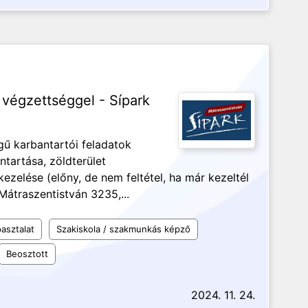
végzettséggel - Sípark
gű karbantartói feladatok
tartása, zöldterület
kezelése (előny, de nem feltétel, ha már kezeltél
 Mátraszentistván 3235,...
asztalat
Szakiskola / szakmunkás képző
Beosztott
2024. 11. 24.