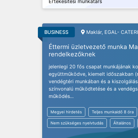
Értékesítési munkatárs
BUSINESS
Maklár, EGAL- CATERI
Éttermi üzletvezető munka Mak
rendelkezőknek
jelenlegi 20 fős csapat munkájának ko
együttműködve, kiemelt időszakban (re
vendégtéri munkában és a kiszolgálá
színvonalú működtetése és a vendégs
működés...
Megyei hirdetés
Teljes munkaidő 8 óra
Nem szükséges nyelvtudás
Általános