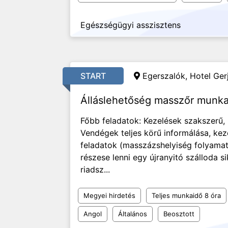
Egészségügyi asszisztens
START
Egerszalók, Hotel Gerj
Álláslehetőség masszőr munk
Főbb feladatok: Kezelések szakszerű,
Vendégek teljes körű informálása, keze
feladatok (masszázshelyiség folyamat
részese lenni egy újranyitó szálloda
riadsz...
Megyei hirdetés
Teljes munkaidő 8 óra
Angol
Általános
Beosztott