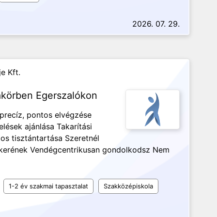
2026. 07. 29.
e Kft.
akörben Egerszalókon
 precíz, pontos elvégzése
lések ajánlása Takarítási
os tisztántartása Szeretnél
 sikerének Vendégcentrikusan gondolkodsz Nem
1-2 év szakmai tapasztalat
Szakközépiskola