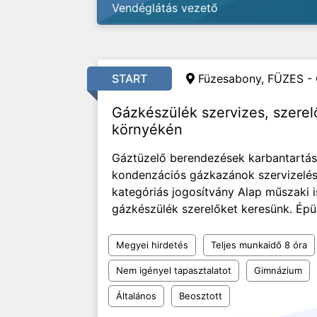
Vendéglátás vezető
START
Füzesabony, FÜZES - 
Gázkészülék szervizes, szerel
környékén
Gáztüzelő berendezések karbantartása
kondenzációs gázkazánok szervizelése
kategóriás jogosítvány Alap műszaki 
gázkészülék szerelőket keresünk. Épül
Megyei hirdetés
Teljes munkaidő 8 óra
Nem igényel tapasztalatot
Gimnázium
Általános
Beosztott