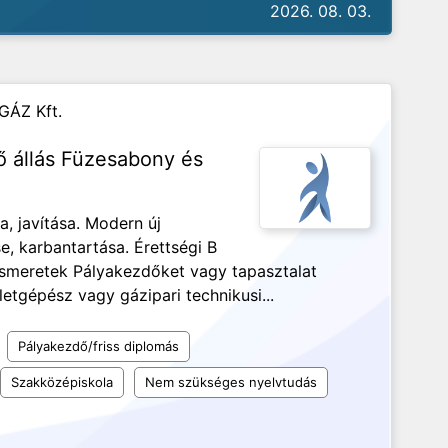
2026. 08. 03.
GÁZ Kft.
ő állás Füzesabony és
, javítása. Modern új
, karbantartása. Érettségi B
ismeretek Pályakezdőket vagy tapasztalat
etgépész vagy gázipari technikusi...
Pályakezdő/friss diplomás
Szakközépiskola
Nem szükséges nyelvtudás