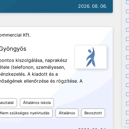
2026. 08. 06.
mmercial Kft.
s Gyöngyös
pontos kiszolgálása, naprakész
étele (telefonon, személyesen,
pénzkezelés. A kiadott és a
őségének ellenőrzése és rögzítése. A
asztalat
Általános iskola
Nem szükséges nyelvtudás
Általános
Beosztott