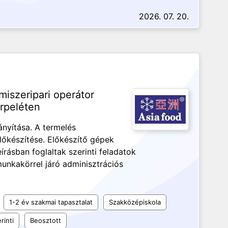
2026. 07. 20.
miszeripari operátor
rpeléten
nyítása. A termelés
lőkészítése. Előkészítő gépek
írásban foglaltak szerinti feladatok
unkakörrel járó adminisztrációs
1-2 év szakmai tapasztalat
Szakközépiskola
rinti
Beosztott