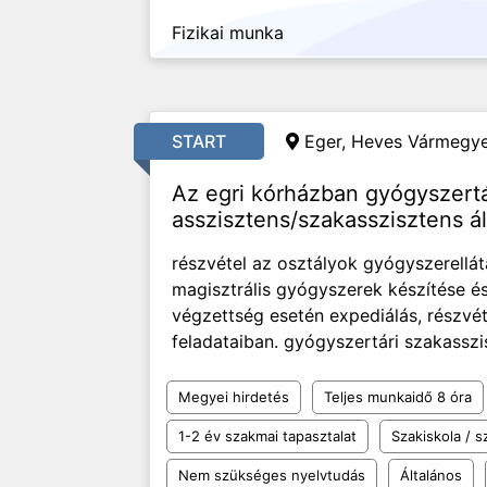
Fizikai munka
START
Eger, Heves Vármegye
Az egri kórházban gyógyszertá
asszisztens/szakasszisztens ál
részvétel az osztályok gyógyszerellát
magisztrális gyógyszerek készítése és
végzettség esetén expediálás, részvét
feladataiban. gyógyszertári szakasszi
Megyei hirdetés
Teljes munkaidő 8 óra
1-2 év szakmai tapasztalat
Szakiskola / 
Nem szükséges nyelvtudás
Általános