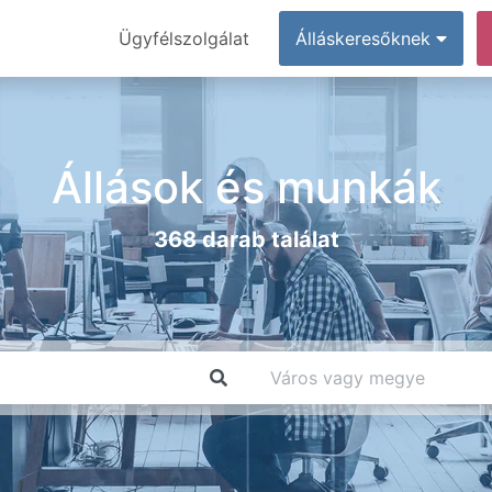
Ügyfélszolgálat
Álláskeresőknek
Állások és munkák
368 darab találat