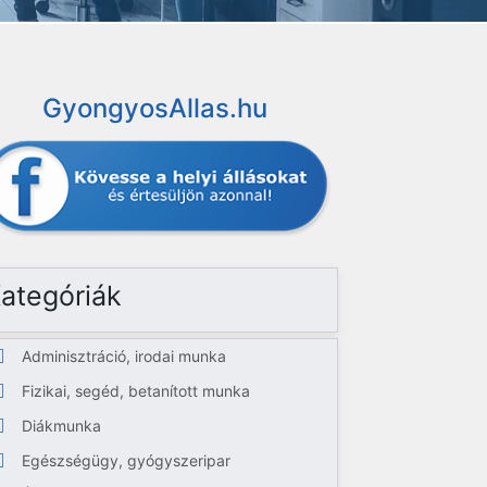
GyongyosAllas.hu
ategóriák
Adminisztráció, irodai munka
Fizikai, segéd, betanított munka
Diákmunka
Egészségügy, gyógyszeripar