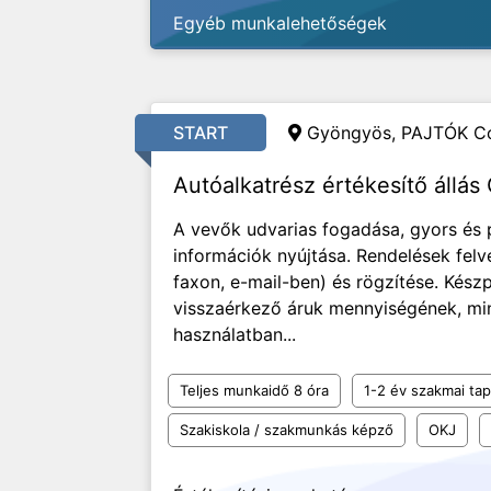
Egyéb munkalehetőségek
START
Gyöngyös,
PAJTÓK Co
Autóalkatrész értékesítő állá
A vevők udvarias fogadása, gyors és 
információk nyújtása. Rendelések felv
faxon, e-mail-ben) és rögzítése. Kész
visszaérkező áruk mennyiségének, min
használatban...
Teljes munkaidő 8 óra
1-2 év szakmai tap
Szakiskola / szakmunkás képző
OKJ