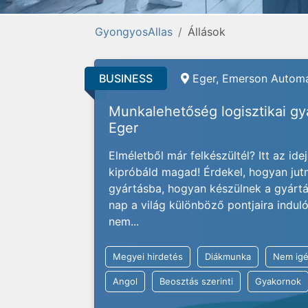
GyongyosAllas
Állások
BUSINESS
Eger, Emerson Automa
Munkalehetőség logisztikai g
Eger
Elméletből már felkészültél? Itt az ide
kipróbáld magad! Érdekel, hogyan jut
gyártásba, hogyan készülnek a gyárt
nap a világ különböző pontjaira indu
nem...
Megyei hirdetés
Diákmunka
Nem igé
Angol
Beosztás szerinti
Gyakornok