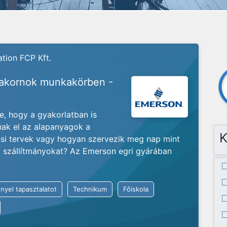
tion FCP Kft.
yakornok munkakörben -
je, hogy a gyakorlatban is
nak el az alapanyagok a
K
ási tervek vagy hogyan szervezik meg nap mint
ló szállítmányokat? Az Emerson egri gyárában
nyel tapasztalatot
Technikum
Főiskola