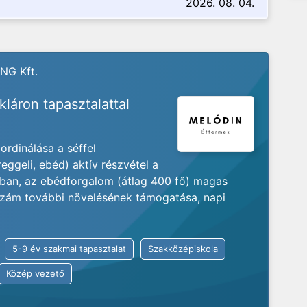
2026. 08. 04.
NG Kft.
láron tapasztalattal
ordinálása a séffel
ggeli, ebéd) aktív részvétel a
sban, az ebédforgalom (átlag 400 fő) magas
zám további növelésének támogatása, napi
5-9 év szakmai tapasztalat
Szakközépiskola
Közép vezető