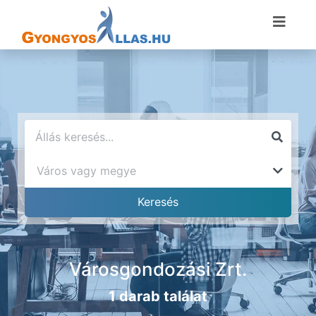
Városgondozási Zrt.
1 darab találat