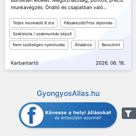
Büntetlen előélet. Megbízhatóság, pontos, precíz
munkavégzés. Önálló és csapatban való...
Teljes munkaidő 8 óra
Pályakezdő/friss diplomás
Szakiskola / szakmunkás képző
Nem szükséges nyelvtudás
Általános
Beosztott
Karbantartó
2026. 06. 18.
GyongyosAllas.hu