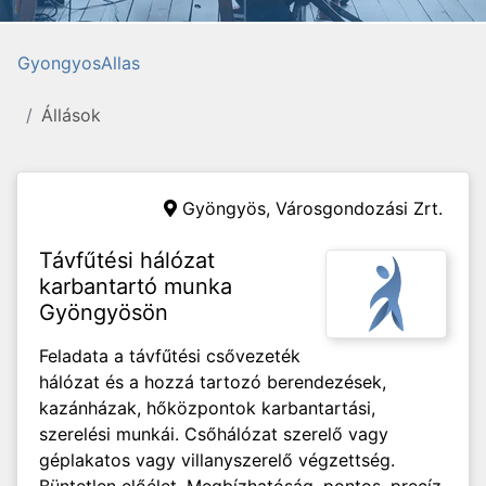
GyongyosAllas
Állások
Gyöngyös,
Városgondozási Zrt.
Távfűtési hálózat
karbantartó munka
Gyöngyösön
Feladata a távfűtési csővezeték
hálózat és a hozzá tartozó berendezések,
kazánházak, hőközpontok karbantartási,
szerelési munkái. Csőhálózat szerelő vagy
géplakatos vagy villanyszerelő végzettség.