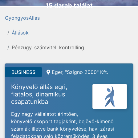
15 darab találat
GyongyosAllas
Állások
Pénzügy, számvitel, kontrolling
BUSINESS
Eger, "Szigno 2000" Kft.
Könyvelő állás egri,
fiatalos, dinamikus
csapatunkba
Egy nagy vállalatot érintően,
könyvelő csoport tagjaként, bejövő-kimenő
számlák illetve bank könyvelése, havi zárási
feladatokban való közreműködés. 3 éves