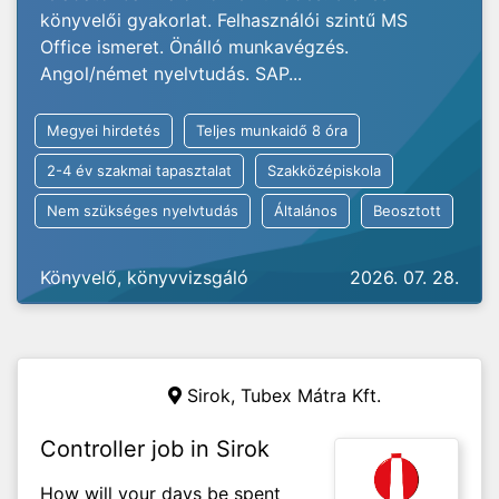
könyvelői gyakorlat. Felhasználói szintű MS
Office ismeret. Önálló munkavégzés.
Angol/német nyelvtudás. SAP...
Megyei hirdetés
Teljes munkaidő 8 óra
2-4 év szakmai tapasztalat
Szakközépiskola
Nem szükséges nyelvtudás
Általános
Beosztott
Könyvelő, könyvvizsgáló
2026. 07. 28.
Sirok, Tubex Mátra Kft.
Controller job in Sirok
How will your days be spent