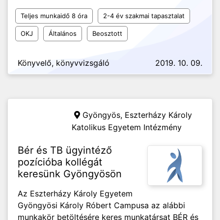
Teljes munkaidő 8 óra
2-4 év szakmai tapasztalat
OKJ
Általános
Beosztott
Könyvelő, könyvvizsgáló
2019. 10. 09.
Gyöngyös,
Eszterházy Károly
Katolikus Egyetem Intézmény
Bér és TB ügyintéző
pozícióba kollégát
keresünk Gyöngyösön
Az Eszterházy Károly Egyetem
Gyöngyösi Károly Róbert Campusa az alábbi
munkakör betöltésére keres munkatársat BÉR és