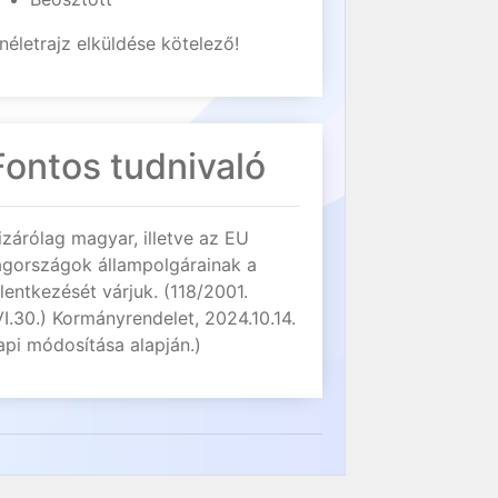
néletrajz elküldése kötelező!
Fontos tudnivaló
izárólag magyar, illetve az EU
agországok állampolgárainak a
elentkezését várjuk. (118/2001.
VI.30.) Kormányrendelet, 2024.10.14.
api módosítása alapján.)