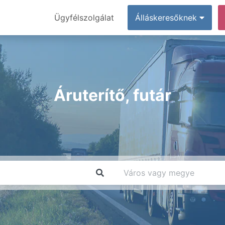
Ügyfélszolgálat
Álláskeresőknek
Áruterítő, futár