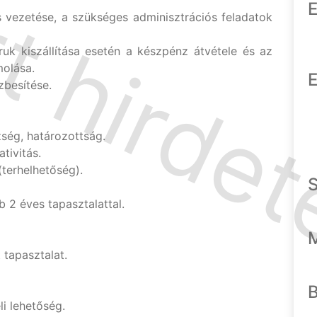
E
s vezetése, a szükséges adminisztrációs feladatok
uk kiszállítása esetén a készpénz átvétele és az
molása.
E
zbesítése.
ég, határozottság.
tivitás.
terhelhetőség).
b 2 éves tapasztalattal.
 tapasztalat.
li lehetőség.