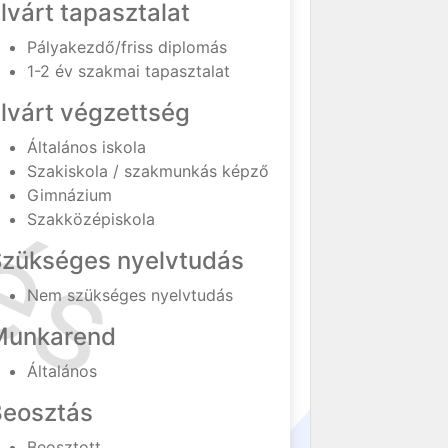
lvárt tapasztalat
Pályakezdő/friss diplomás
1-2 év szakmai tapasztalat
lvárt végzettség
Általános iskola
Szakiskola / szakmunkás képző
Gimnázium
Szakközépiskola
Szükséges nyelvtudás
Nem szükséges nyelvtudás
Munkarend
Általános
Beosztás
Beosztott