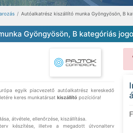
varozás
Autóalkatrész kiszállító munka Gyöngyösön, B ka
ó munka Gyöngyösön, B kategóriás jogo
Európa egyik piacvezető autóalkatrész kereskedő
á
letére keres munkatársat
kiszállító
pozícióra!
F
a, átvétele, ellenőrzése, kiszállítása.
terv készítése, illetve a megadott útvonalterv