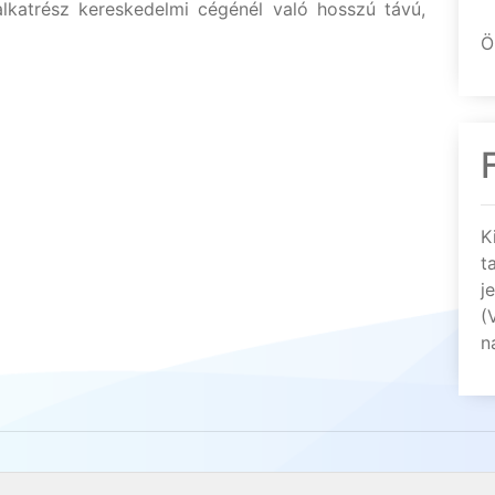
lkatrész kereskedelmi cégénél való hosszú távú,
Ö
K
t
j
(
n