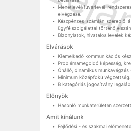
betartása.
Menetlevél/fuvarlevél rendszere
elvégzése.
Készpénzes számlán szereplő ár
ügyfélszolgálattal történő elszá
Bizonylatok, hivatalos levelek ké
Elvárások
Kiemelkedő kommunikációs készs
Problémamegoldó képesség, krea
Önálló, dinamikus munkavégzés (
Minimum középfokú végzettség.
B kategóriás jogosítvány legaláb
Előnyök
Hasonló munkaterületen szerzett
Amit kínálunk
Fejlődési - és szakmai előmenete