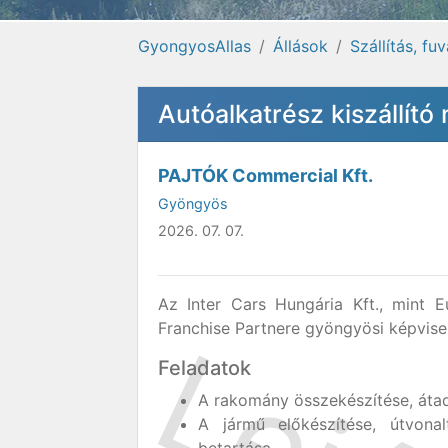
GyongyosAllas
Állások
Szállítás, fu
Autóalkatrész kiszállít
PAJTÓK Commercial Kft.
Gyöngyös
2026. 07. 07.
Az Inter Cars Hungária Kft., mint 
Franchise Partnere gyöngyösi képvise
Feladatok
A rakomány összekészítése, átadás
A jármű előkészítése, útvonal