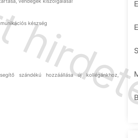
 tartása, vendégek kiszolgálása!
E
mmunikációs készség
E
segítő szándékú hozzáállása új kollégánkhoz,