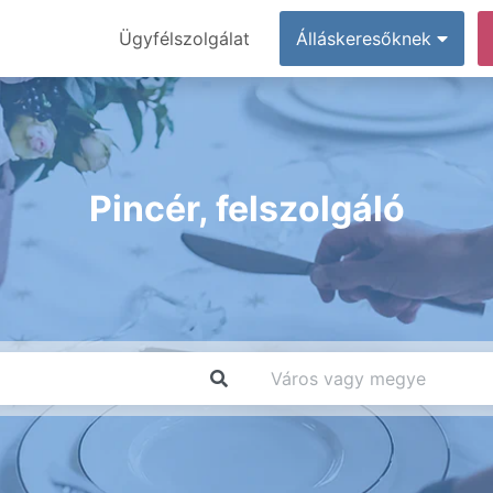
Ügyfélszolgálat
Álláskeresőknek
Pincér, felszolgáló