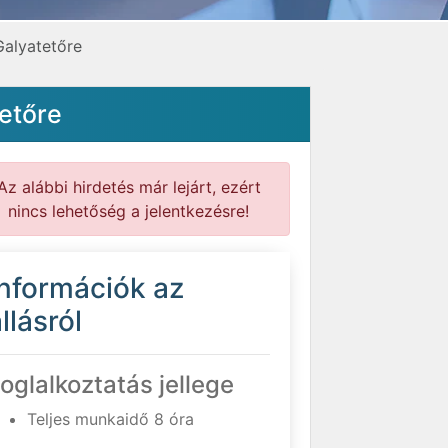
Galyatetőre
tetőre
Az alábbi hirdetés már lejárt, ezért
nincs lehetőség a jelentkezésre!
Információk az
llásról
oglalkoztatás jellege
Teljes munkaidő 8 óra