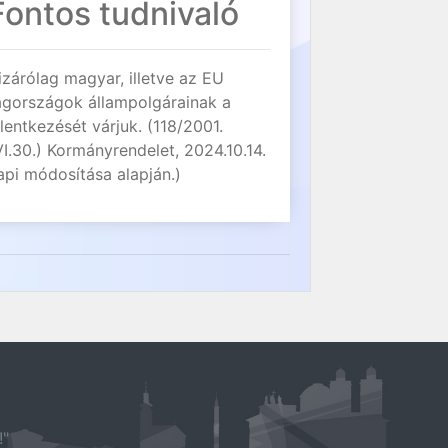
Fontos tudnivaló
izárólag magyar, illetve az EU
agországok állampolgárainak a
elentkezését várjuk. (118/2001.
VI.30.) Kormányrendelet, 2024.10.14.
api módosítása alapján.)
!"