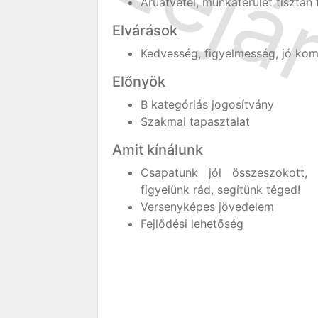
Áruátvétel, munkaterület tisztán
Elvárások
Kedvesség, figyelmesség, jó ko
Előnyök
B kategóriás jogosítvány
Szakmai tapasztalat
Amit kínálunk
Csapatunk jól összeszokott, 
figyelünk rád, segítünk téged!
Versenyképes jövedelem
Fejlődési lehetőség