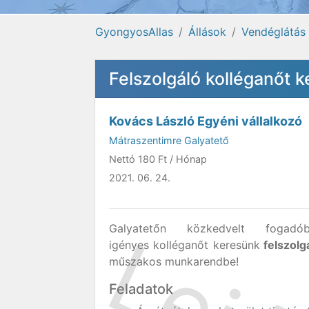
GyongyosAllas
Állások
Vendéglátás
Felszolgáló kolléganőt 
Kovács László Egyéni vállalkozó
Mátraszentimre Galyatető
Nettó
180 Ft
/ Hónap
2021. 06. 24.
Galyatetőn közkedvelt fogadób
igényes kolléganőt keresünk
felszolgá
műszakos munkarendbe!
Feladatok