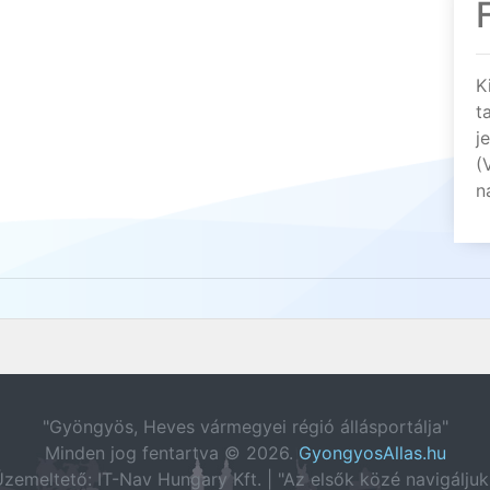
K
t
j
(
n
"Gyöngyös, Heves vármegyei régió állásportálja"
Minden jog fentartva © 2026.
GyongyosAllas.hu
zemeltető: IT-Nav Hungary Kft. | "Az elsők közé navigáljuk