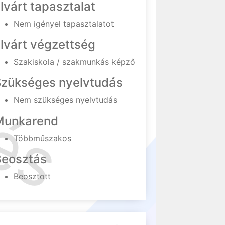
lvárt tapasztalat
Nem igényel tapasztalatot
lvárt végzettség
Szakiskola / szakmunkás képző
Szükséges nyelvtudás
Nem szükséges nyelvtudás
Munkarend
Többműszakos
Beosztás
Beosztott