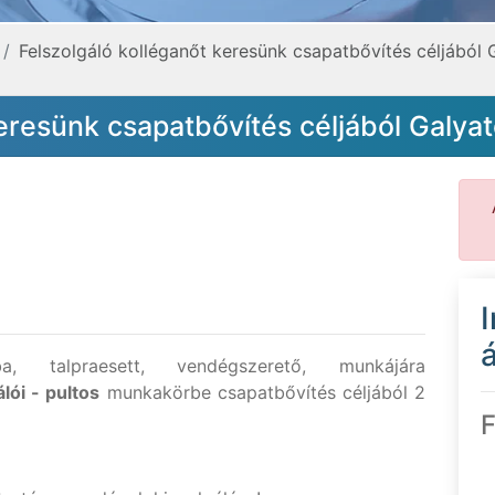
Felszolgáló kolléganőt keresünk csapatbővítés céljából 
keresünk csapatbővítés céljából Galya
á
a, talpraesett, vendégszerető, munkájára
lói - pultos
munkakörbe csapatbővítés céljából 2
F