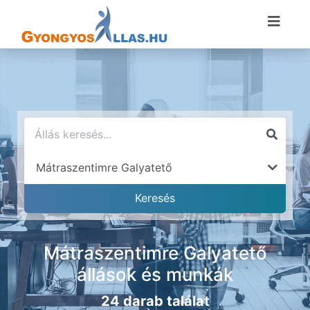
Mátraszentimre Galyatető
állások és munkák
24 darab találat