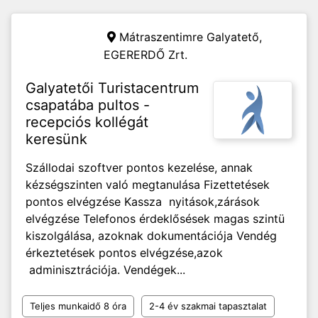
Mátraszentimre Galyatető,
EGERERDŐ Zrt.
Galyatetői Turistacentrum
csapatába pultos -
recepciós kollégát
keresünk
Szállodai szoftver pontos kezelése, annak
kézségszinten való megtanulása Fizettetések
pontos elvégzése Kassza nyitások,zárások
elvégzése Telefonos érdeklősések magas szintü
kiszolgálása, azoknak dokumentációja Vendég
érkeztetések pontos elvégzése,azok
adminisztrációja. Vendégek...
Teljes munkaidő 8 óra
2-4 év szakmai tapasztalat