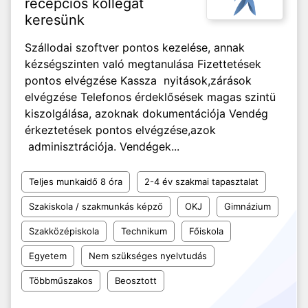
recepciós kollégát
keresünk
Szállodai szoftver pontos kezelése, annak
kézségszinten való megtanulása Fizettetések
pontos elvégzése Kassza nyitások,zárások
elvégzése Telefonos érdeklősések magas szintü
kiszolgálása, azoknak dokumentációja Vendég
érkeztetések pontos elvégzése,azok
adminisztrációja. Vendégek...
Teljes munkaidő 8 óra
2-4 év szakmai tapasztalat
Szakiskola / szakmunkás képző
OKJ
Gimnázium
Szakközépiskola
Technikum
Főiskola
Egyetem
Nem szükséges nyelvtudás
Többműszakos
Beosztott