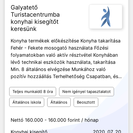
Galyatető
Turistacentrumba
konyhai kisegítőt
keresünk
Konyha termékek előkészítése Konyha takarítása
Fehér - Fekete mosogató használata Főzési
folyamatokban való aktív résztvétel Konyhában
lévő technikai eszközök használata, takarítása
Min. 8 általános elvégzése Munkához való
pozítív hozzáállás Terhelhetőség Csapatban, és...
Teljes munkaidő 8 óra
Nem igényel tapasztalatot
Általános iskola
Általános
Beosztott
Nettó 160.000 - 160.000 forint / hónap
Konyhai kisegítő
2020. 07. 20.