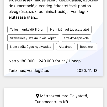
érdeklősések magas szintü kiszolgálása, azoknak
dokumentációja Vendég érkeztetések pontos
elvégzése,azok adminisztrációja. Vendégek
elutazása után...
Teljes munkaidő 8 óra
Nem igényel tapasztalatot
Szakiskola / szakmunkás képző
Szakközépiskola
Nem szükséges nyelvtudás
Általános
Beosztott
Nettó 180.000 - 240.000 forint / Hónap
Turizmus, vendéglátás
2020. 11. 13.
Mátraszentimre Galyatető,
Turistacentrum Kft.