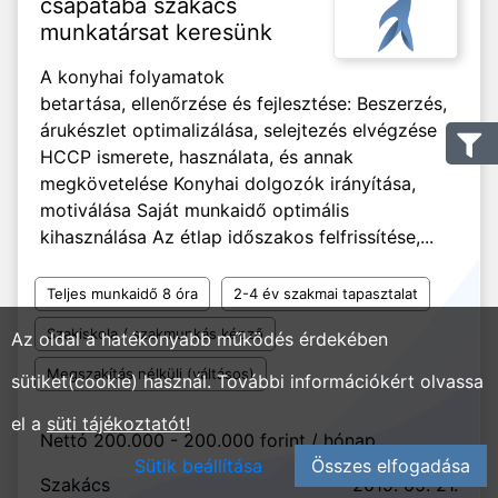
csapatába szakács
munkatársat keresünk
A konyhai folyamatok
betartása, ellenőrzése és fejlesztése: Beszerzés,
árukészlet optimalizálása, selejtezés elvégzése
HCCP ismerete, használata, és annak
megkövetelése Konyhai dolgozók irányítása,
motiválása Saját munkaidő optimális
kihasználása Az étlap időszakos felfrissítése,...
Teljes munkaidő 8 óra
2-4 év szakmai tapasztalat
Szakiskola / szakmunkás képző
Az oldal a hatékonyabb működés érdekében
Megszakítás nélküli (váltásos)
sütiket(cookie) használ. További információkért olvassa
el a
süti tájékoztatót!
Nettó 200.000 - 200.000 forint / hónap
Sütik beállítása
Összes elfogadása
Szakács
2019. 05. 21.