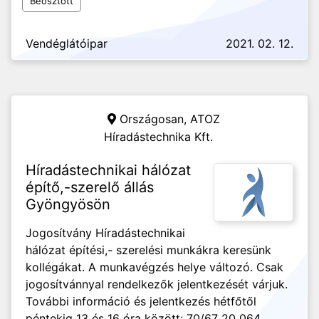
Beosztott
Vendéglátóipar
2021. 02. 12.
Országosan,
ATOZ
Híradástechnika Kft.
Híradástechnikai hálózat
építő,-szerelő állás
Gyöngyösön
Jogosítvány Híradástechnikai
hálózat építési,- szerelési munkákra keresünk
kollégákat. A munkavégzés helye változó. Csak
jogosítvánnyal rendelkezők jelentkezését várjuk.
További információ és jelentkezés hétfőtől
péntekig 13 és 16 óra között: 70/67 20 064