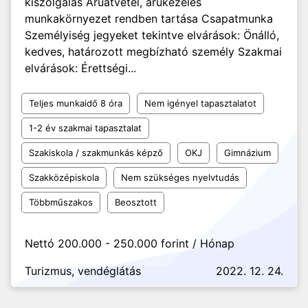
kiszolgálás Áruátvétel, árukezelés
munkakörnyezet rendben tartása Csapatmunka
Személyiség jegyeket tekintve elvárások: Önálló,
kedves, határozott megbízható személy Szakmai
elvárások: Érettségi...
Teljes munkaidő 8 óra
Nem igényel tapasztalatot
1-2 év szakmai tapasztalat
Szakiskola / szakmunkás képző
OKJ
Gimnázium
Szakközépiskola
Nem szükséges nyelvtudás
Többműszakos
Beosztott
Nettó 200.000 - 250.000 forint / Hónap
Turizmus, vendéglátás
2022. 12. 24.