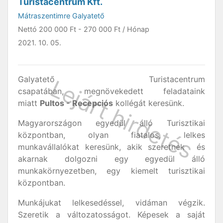
Turistacentrum Kft.
Mátraszentimre Galyatető
Nettó
200 000 Ft
-
270 000 Ft
/ Hónap
2021. 10. 05.
Galyatető Turistacentrum
csapatában, megnövekedett feladataink
miatt
Pultos - Recepciós
kollégát keresünk.
Magyarországon egyedül álló Turisztikai
központban, olyan fiatalos, lelkes
munkavállalókat keresünk, akik szeretnek és
akarnak dolgozni egy egyedül álló
munkakörnyezetben, egy kiemelt turisztikai
központban.
Munkájukat lelkesedéssel, vidáman végzik.
Szeretik a változatosságot. Képesek a saját