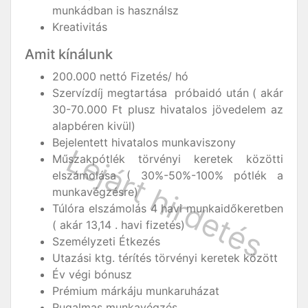
munkádban is használsz
Kreativitás
Amit kínálunk
200.000 nettó Fizetés/ hó
Szervízdíj megtartása próbaidó után ( akár
30-70.000 Ft plusz hivatalos jövedelem az
alapbéren kivül)
Bejelentett hivatalos munkaviszony
Műszakpótlék törvényi keretek közötti
elszámolása ( 30%-50%-100% pótlék a
munkavégzésre)
Túlóra elszámolás 4 havi munkaidőkeretben
( akár 13,14 . havi fizetés)
Személyzeti Étkezés
Utazási ktg. térítés törvényi keretek között
Év végi bónusz
Prémium márkáju munkaruházat
Rugalmas munkavégzés