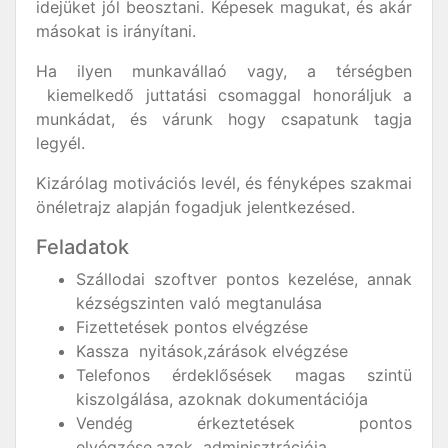
idejüket jól beosztani. Képesek magukat, és akár
másokat is irányítani.
Ha ilyen munkavállaó vagy, a térségben
kiemelkedő juttatási csomaggal honoráljuk a
munkádat, és várunk hogy csapatunk tagja
legyél.
Kizárólag motivációs levél, és fényképes szakmai
önéletrajz alapján fogadjuk jelentkezésed.
Feladatok
Szállodai szoftver pontos kezelése, annak
kézségszinten való megtanulása
Fizettetések pontos elvégzése
Kassza nyitások,zárások elvégzése
Telefonos érdeklősések magas szintü
kiszolgálása, azoknak dokumentációja
Vendég érkeztetések pontos
elvégzése,azok adminisztrációja.