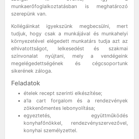
munkaerőfoglalkoztatásban is meghatározó
szerepünk van.
Kollégáinkat igyekszünk megbecsülni, mert
tudjuk, hogy csak a munkájával és munkahelyi
környezetével elégedett munkatárs tudja azt az
elhivatottságot, lelkesedést és szakmai
színvonalat nyújtani, mely a vendégeink
megelégedettségének és cégcsoportunk
sikerének záloga.
Feladatok
ételek recept szerinti elkészítése;
a’la cart forgalom és a rendezvények
zökkenőmentes lebonyolítása;
egyeztetés, együttműködés
konyhafőnökkel, rendezvényszervezővel,
konyhai személyzettel.