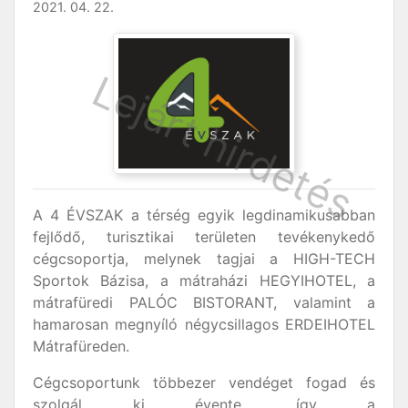
2021. 04. 22.
A 4 ÉVSZAK a térség egyik legdinamikusabban
fejlődő, turisztikai területen tevékenykedő
cégcsoportja, melynek tagjai a HIGH-TECH
Sportok Bázisa, a mátraházi HEGYIHOTEL, a
mátrafüredi PALÓC BISTORANT, valamint a
hamarosan megnyíló négycsillagos ERDEIHOTEL
Mátrafüreden.
Cégcsoportunk többezer vendéget fogad és
szolgál ki évente, így a