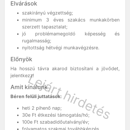
Elvárások
szakirányú végzettség;
minimum 3 éves szakács munkakörben
szerzett tapasztalat;
jó problémamegoldó képesség és
rugalmasság;
nyitottság hétvégi munkavégzésre.
Előnyök
Ha hosszú távra akarod biztosítani a jövődet,
jelentkezz!
Amit kínálunk
Béren felüli juttatások:
heti 2 pihenő nap;
30e Ft étkezési támogatás/hó;
100e Ft szabadidőutalvány/év;
folyamatos szakmai továbbképzés.