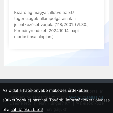
Kizárólag magyar, illetve az EU
tagországok állampolgárainak a
jelentkezését várjuk. (118/2001. (VI.30.)
Kormányrendelet, 2024.10.14. napi
módosítása alapján.)
Az oldal a hatékonyabb működés érdekében
"Gyöngyös, Heves vármegyei régió állásportálja"
Minden jog fentartva © 2026.
GyongyosAllas.hu
sütiket(cookie) használ. További információkért olvassa
Üzemeltető: IT-Nav Hungary Kft. | "Az elsők közé
navigáljuk!"
el a
süti tájékoztatót!