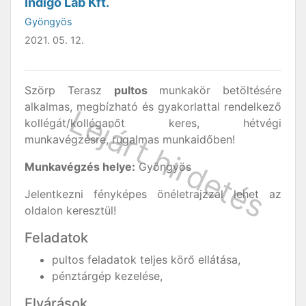
Indigó Lab Kft.
Gyöngyös
2021. 05. 12.
Szörp Terasz
pultos
munkakör betöltésére
alkalmas, megbízható és gyakorlattal rendelkező
kollégát/kolléganőt keres, hétvégi
munkavégzésre, rugalmas munkaidőben!
Munkavégzés helye:
Gyöngyös
Jelentkezni fényképes önéletrajzzal lehet az
oldalon keresztül!
Feladatok
pultos feladatok teljes körő ellátása,
pénztárgép kezelése,
Elvárások