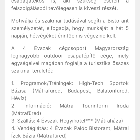
csapatjátékos is, aki szükség esetén a
felszolgálásból tevőlegesen is kiveszi részét.
Motiválja és szakmai tudásával segíti a Bistorant
személyzetét, elfogadja, hogy munkáját a hét 5
napján, hétvégéket érintően is végeznie kell.
A 4 Évszak cégcsoport Magyarország
legnagyobb outdoor csapatépítő cége, mely
egységeivel magában foglalja a turisztika összes
szakmai területét:
1. Programok/Tréningek: High-Tech Sportok
Bázisa (Mátrafüred, Budapest, Balatonfüred,
Hévíz)
2. Információ: Mátra Tourinform Iroda
(Mátrafüred)
3. Szállás: 4 Évszak Hegyihotel*** (Mátraháza)
4. Vendéglátás: 4 Évszak Palóc Bistorant, Mátrai
Ízek Bázia (Mátrafüred)