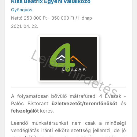
Kiss Beatrix Egyéni vállalkozó
Gyöngyös
Nettó
250 000 Ft
-
350 000 Ft
/ Hónap
2021. 04. 22.
A folyamatosan bővülő mátrafüredi 4 Évszak -
Palóc Bistorant
üzletvezetőt/teremfőnököt
és
felszolgálót
keres.
Leendő munkatársunkat nem csak a minőségi
vendéglátás iránti elkötelezettség jellemzi, de jó