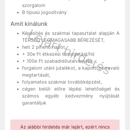
szorgalom
B típusú jogosítvány
Amit kínálunk
Képesítés és szakmai tapasztalat alapján A
TÉRSÉG LEGMAGASABB BÉREZÉSÉT,
heti 2 pihenő napot,
+ 30e Ft étkezési támogatást/hó
+ 100e Ft szabadidőutalvány/év,
forgalom utáni jutalékot, a kapott borravaló
megtartását,
folyamatos szakmai továbbképzést,
cégen belüli előre lépési lehetőséget és
számos egyéb kedvezmény nyújtását
garantáljuk
Az alábbi hirdetés már lejárt, ezért nincs