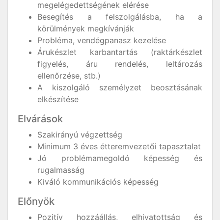
megelégedettségének elérése
Besegítés a felszolgálásba, ha a
körülmények megkívánják
Probléma, vendégpanasz kezelése
Árukészlet karbantartás (raktárkészlet
figyelés, áru rendelés, leltározás
ellenőrzése, stb.)
A kiszolgáló személyzet beosztásának
elkészítése
Elvárások
Szakirányú végzettség
Minimum 3 éves étteremvezetői tapasztalat
Jó problémamegoldó képesség és
rugalmasság
Kiváló kommunikációs képesség
Előnyök
Pozitív hozzáállás, elhivatottság és