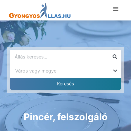
Pincér, felszolgáló