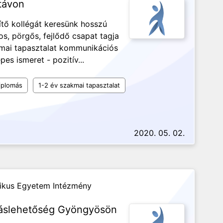
távon
ítő kollégát keresünk hosszú
os, pörgős, fejlődő csapat tagja
kmai tapasztalat kommunikációs
es ismeret - pozitív...
iplomás
1-2 év szakmai tapasztalat
2020. 05. 02.
likus Egyetem Intézmény
lláslehetőség Gyöngyösön