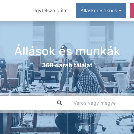
Ügyfélszolgálat
Álláskeresőknek
Állások és munkák
368 darab találat