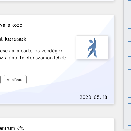
vállalkozó
át keresek
resek a'la carte-os vendégek
az alábbi telefonszámon lehet:
Általános
2020. 05. 18.
entrum Kft.