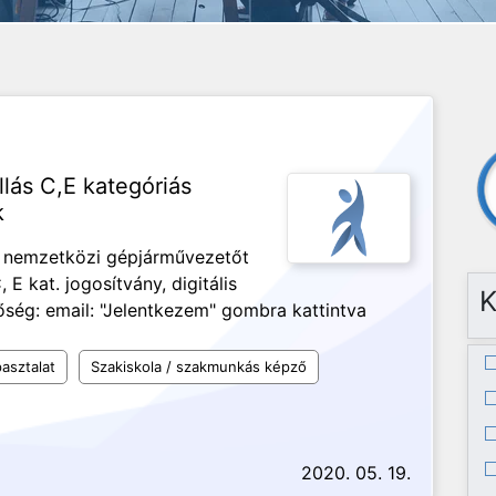
lás C,E kategóriás
k
ő nemzetközi gépjárművezetőt
 E kat. jogosítvány, digitális
K
tőség: email: "Jelentkezem" gombra kattintva
asztalat
Szakiskola / szakmunkás képző
2020. 05. 19.