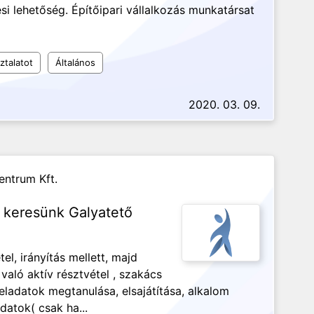
 lehetőség. Építőipari vállalkozás munkatársat
ztalatot
Általános
2020. 03. 09.
entrum Kft.
t keresünk Galyatető
el, irányítás mellett, majd
aló aktív résztvétel , szakács
feladatok megtanulása, elsajátítása, alkalom
atok( csak ha...