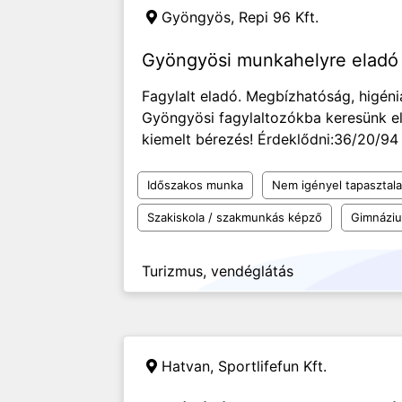
Gyöngyös,
Repi 96 Kft.
Gyöngyösi munkahelyre eladó
Fagylalt eladó. Megbízhatóság, higén
Gyöngyösi fagylaltozókba keresünk e
kiemelt bérezés! Érdeklődni:36/20/94
Időszakos munka
Nem igényel tapasztala
Szakiskola / szakmunkás képző
Gimnázi
Turizmus, vendéglátás
Hatvan,
Sportlifefun Kft.