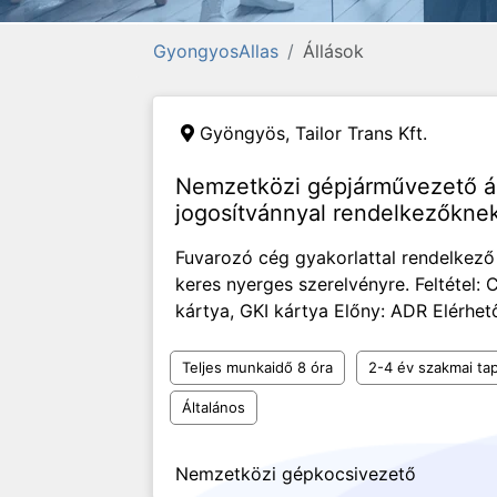
GyongyosAllas
Állások
Gyöngyös,
Tailor Trans Kft.
Nemzetközi gépjárművezető ál
jogosítvánnyal rendelkezőkne
Fuvarozó cég gyakorlattal rendelkez
keres nyerges szerelvényre. Feltétel: C,
kártya, GKI kártya Előny: ADR Elérhe
Teljes munkaidő 8 óra
2-4 év szakmai tap
Általános
Nemzetközi gépkocsivezető