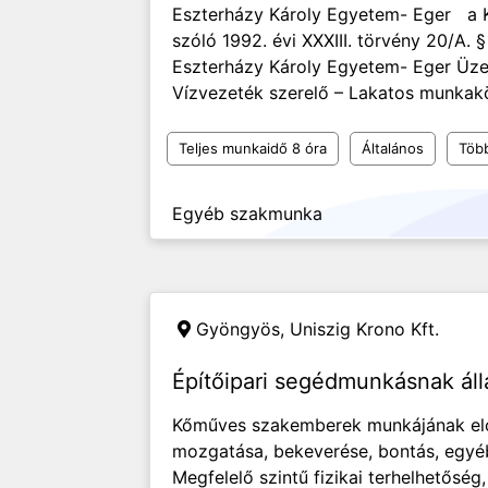
Eszterházy Károly Egyetem- Eger a K
szóló 1992. évi XXXIII. törvény 20/A. 
Eszterházy Károly Egyetem- Eger Üze
Vízvezeték szerelő – Lakatos munkakö
Teljes munkaidő 8 óra
Általános
Töb
Egyéb szakmunka
Gyöngyös,
Uniszig Krono Kft.
Építőipari segédmunkásnak ál
Kőműves szakemberek munkájának elő
mozgatása, bekeverése, bontás, egyé
Megfelelő szintű fizikai terhelhetősé