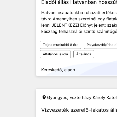
Eladói állás Hatvanban hosszú
Hatvani csapatunkba ruházati értékes
távra Amennyiben szeretnél egy fiatal
lenni JELENTKEZZ! Előnyt jelent: sza
készség felhasználói szintű számítógép
Teljes munkaidő 8 óra
Pályakezdő/friss d
Általános iskola
Általános
Kereskedő, eladó
Gyöngyös,
Eszterházy Károly Kato
Vízvezeték szerelő–lakatos á