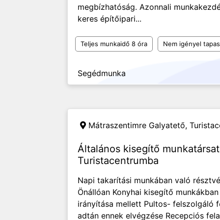
megbízhatóság. Azonnali munkakezdési
keres építőipari...
Teljes munkaidő 8 óra
Nem igényel tapas
Segédmunka
Mátraszentimre Galyatető,
Turistac
Általános kisegítő munkatársa
Turistacentrumba
Napi takarítási munkában való résztvét
Önállóan Konyhai kisegítő munkákban v
irányítása mellett Pultos- felszolgáló 
adtán ennek elvégzése Recepciós felad