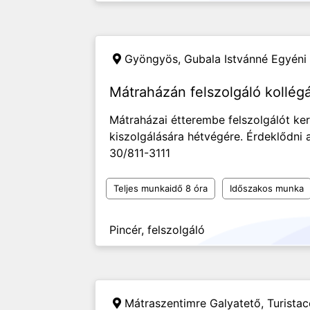
Gyöngyös,
Gubala Istvánné Egyéni 
Mátraházán felszolgáló kollég
Mátraházai étterembe felszolgálót ke
kiszolgálására hétvégére. Érdeklődni 
30/811-3111
Teljes munkaidő 8 óra
Időszakos munka
Pincér, felszolgáló
Mátraszentimre Galyatető,
Turistac