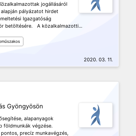
özalkalmazottak jogállásáról
§ alapján pályázatot hirdet
meltetési Igazgatóság
r betöltésére. A közalkalmazotti...
bműszakos
2020. 03. 11.
lás Gyöngyösön
segítése, alapanyagok
b földmunkák végzése.
g, pontos, precíz munkavégzés,