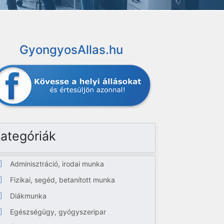
GyongyosAllas.hu
ategóriák
Adminisztráció, irodai munka
Fizikai, segéd, betanított munka
Diákmunka
Egészségügy, gyógyszeripar