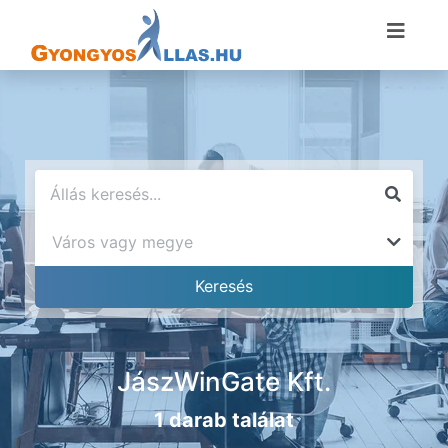
JászWinGate Kft.
1 darab találat