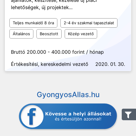
ajánlatok, készítése, kezelése új piaci
lehetőségek, új projektek...
Teljes munkaidő 8 óra
2-4 év szakmai tapasztalat
Általános
Beosztott
Közép vezető
Bruttó 200.000 - 400.000 forint / hónap
Értékesítési, kereskedelmi vezető
2020. 01. 30.
GyongyosAllas.hu