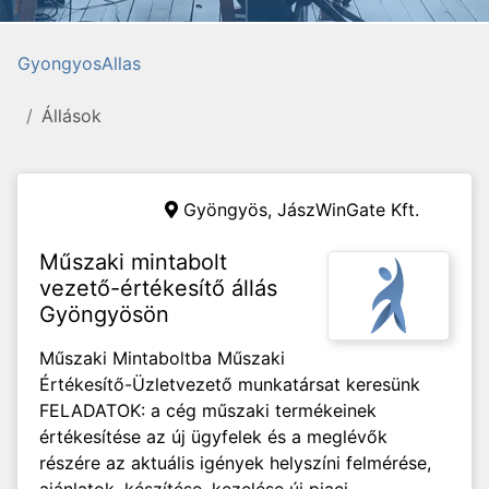
GyongyosAllas
Állások
Gyöngyös,
JászWinGate Kft.
Műszaki mintabolt
vezető-értékesítő állás
Gyöngyösön
Műszaki Mintaboltba Műszaki
Értékesítő-Üzletvezető munkatársat keresünk
FELADATOK: a cég műszaki termékeinek
értékesítése az új ügyfelek és a meglévők
részére az aktuális igények helyszíni felmérése,