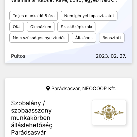
valamint a hűtőket Kávé, üdítő, egyéb italok...
Teljes munkaidő 8 óra
Nem igényel tapasztalatot
OKJ
Gimnázium
Szakközépiskola
Nem szükséges nyelvtudás
Általános
Beosztott
Pultos
2023. 02. 27.
Parádsasvár,
NEOCOOP Kft.
Szobalány /
szobaasszony
munkakörben
álláslehetőség
Parádsasvár