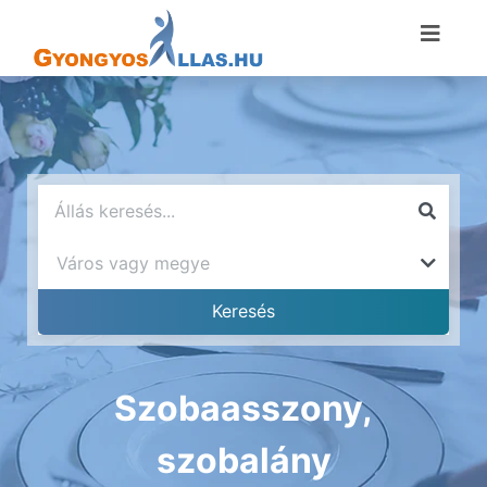
Szobaasszony,
szobalány