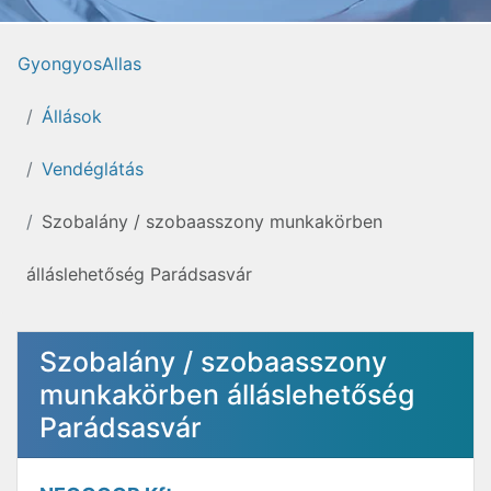
GyongyosAllas
Állások
Vendéglátás
Szobalány / szobaasszony munkakörben
álláslehetőség Parádsasvár
Szobalány / szobaasszony
munkakörben álláslehetőség
Parádsasvár