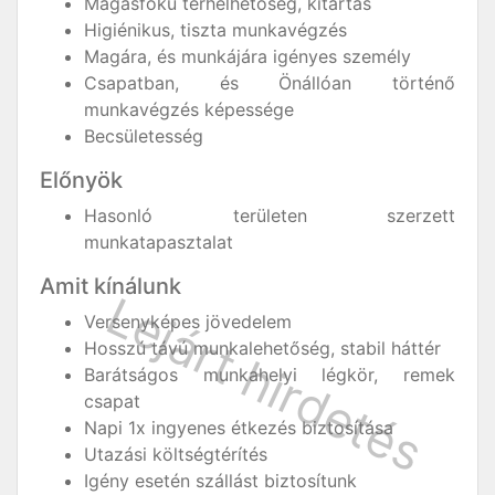
Magasfokú terhelhetőség, kitartás
Higiénikus, tiszta munkavégzés
Magára, és munkájára igényes személy
Csapatban, és Önállóan történő
munkavégzés képessége
Becsületesség
Előnyök
Hasonló területen szerzett
munkatapasztalat
Amit kínálunk
Versenyképes jövedelem
Hosszú távú munkalehetőség, stabil háttér
Barátságos munkahelyi légkör, remek
csapat
Napi 1x ingyenes étkezés biztosítása
Utazási költségtérítés
Igény esetén szállást biztosítunk