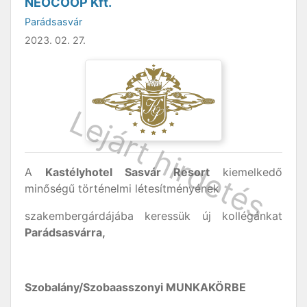
NEOCOOP Kft.
Parádsasvár
2023. 02. 27.
A
Kastélyhotel Sasvár Resort
kiemelkedő
minőségű történelmi létesítményének
szakembergárdájába keressük új kollégánkat
Parádsasvárra,
Szobalány/Szobaasszonyi MUNKAKÖRBE