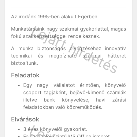
Az irodánk 1995-ben alakult Egerben.
Munkatársaink nagy szakmai gyakorlattal, magas
fokú szakképzettséggel rendelkeznek.
A munka biztonságos elvégzéséhez innovatív
technikai és megbízható szakmai hátteret
biztosítunk.
Feladatok
Egy nagy vállalatot érintően, könyvelő
csoport tagjaként, bejövő-kimenő számlák
illetve bank könyvelése, havi zárási
feladatokban való közreműködés.
Elvárások
3 éves könyvelői gyakorlat.
Felhasználói szintű MS Office ismeret.