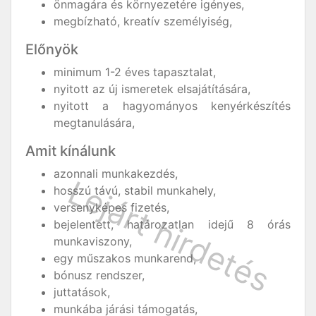
önmagára és környezetére igényes,
megbízható, kreatív személyiség,
Előnyök
minimum 1-2 éves tapasztalat,
nyitott az új ismeretek elsajátítására,
nyitott a hagyományos kenyérkészítés
megtanulására,
Amit kínálunk
azonnali munkakezdés,
hosszú távú, stabil munkahely,
versenyképes fizetés,
bejelentett, határozatlan idejű 8 órás
munkaviszony,
egy műszakos munkarend,
bónusz rendszer,
juttatások,
munkába járási támogatás,