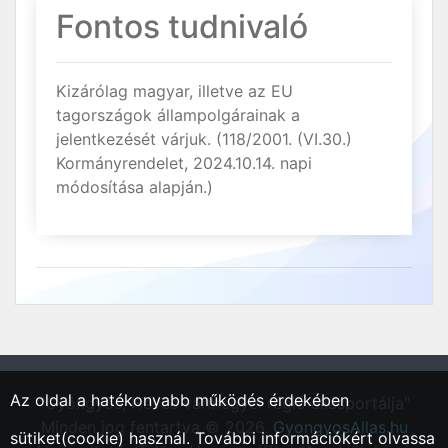
Fontos tudnivaló
Kizárólag magyar, illetve az EU
tagországok állampolgárainak a
jelentkezését várjuk. (118/2001. (VI.30.)
Kormányrendelet, 2024.10.14. napi
módosítása alapján.)
Az oldal a hatékonyabb működés érdekében
"Gyöngyös, Heves vármegyei régió állásportálja"
Minden jog fentartva © 2026.
GyongyosAllas.hu
sütiket(cookie) használ. További információkért olvassa