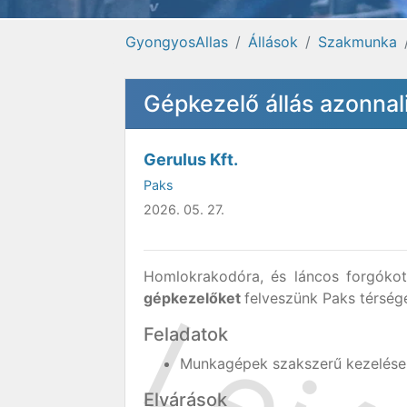
GyongyosAllas
Állások
Szakmunka
Gépkezelő állás azonnal
Gerulus Kft.
Paks
2026. 05. 27.
Homlokrakodóra, és láncos forgókotr
gépkezelőket
felveszünk Paks térség
Feladatok
Munkagépek szakszerű kezelése
Elvárások