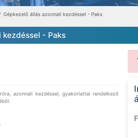
Gépkezelő állás azonnali kezdéssel - Paks
i kezdéssel - Paks
óra, azonnali kezdéssel, gyakorlattal rendelkező
á
éből.
F
.