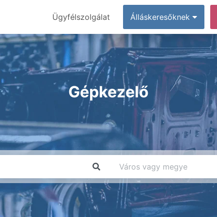
Ügyfélszolgálat
Álláskeresőknek
Gépkezelő