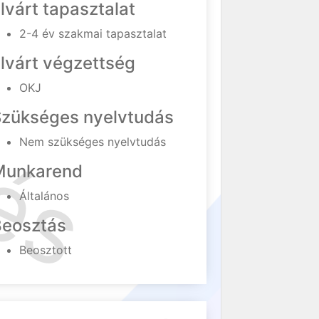
lvárt tapasztalat
2-4 év szakmai tapasztalat
lvárt végzettség
OKJ
Szükséges nyelvtudás
Nem szükséges nyelvtudás
Munkarend
Általános
Beosztás
Beosztott