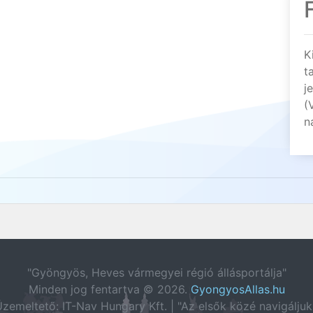
K
t
j
(
n
"Gyöngyös, Heves vármegyei régió állásportálja"
Minden jog fentartva © 2026.
GyongyosAllas.hu
zemeltető: IT-Nav Hungary Kft. | "Az elsők közé navigáljuk