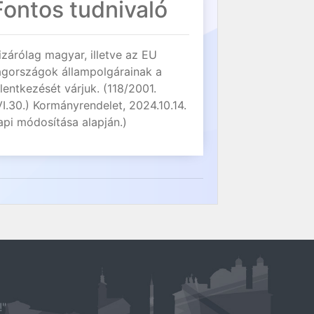
Fontos tudnivaló
izárólag magyar, illetve az EU
agországok állampolgárainak a
elentkezését várjuk. (118/2001.
VI.30.) Kormányrendelet, 2024.10.14.
api módosítása alapján.)
!"