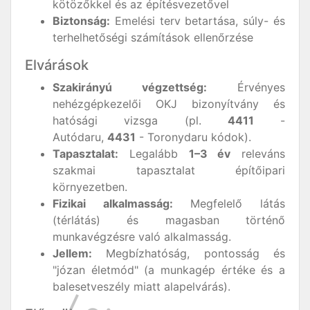
kötözőkkel és az építésvezetővel
Biztonság:
Emelési terv betartása, súly- és
terhelhetőségi számítások ellenőrzése
Elvárások
Szakirányú végzettség:
Érvényes
nehézgépkezelői OKJ bizonyítvány és
hatósági vizsga (pl.
4411
-
Autódaru,
4431
- Toronydaru kódok).
Tapasztalat:
Legalább
1–3 év
releváns
szakmai tapasztalat építőipari
környezetben.
Fizikai alkalmasság:
Megfelelő látás
(térlátás) és magasban történő
munkavégzésre való alkalmasság.
Jellem:
Megbízhatóság, pontosság és
"józan életmód" (a munkagép értéke és a
balesetveszély miatt alapelvárás).