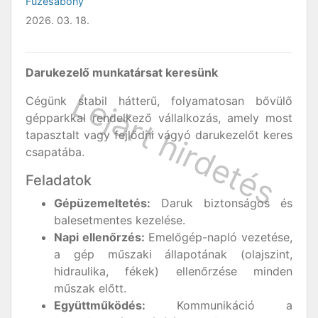
Füzesabony
2026. 03. 18.
Darukezelő munkatársat keresünk
Cégünk stabil hátterű, folyamatosan bővülő
gépparkkal rendelkező vállalkozás, amely most
tapasztalt vagy fejlődni vágyó darukezelőt keres
csapatába.
Feladatok
Gépüzemeltetés:
Daruk biztonságos és
balesetmentes kezelése.
Napi ellenőrzés:
Emelőgép-napló vezetése,
a gép műszaki állapotának (olajszint,
hidraulika, fékek) ellenőrzése minden
műszak előtt.
Együttműködés:
Kommunikáció a