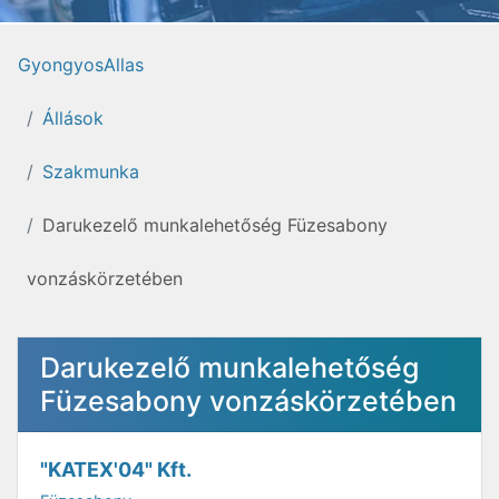
GyongyosAllas
Állások
Szakmunka
Darukezelő munkalehetőség Füzesabony
vonzáskörzetében
Darukezelő munkalehetőség
Füzesabony vonzáskörzetében
"KATEX'04" Kft.