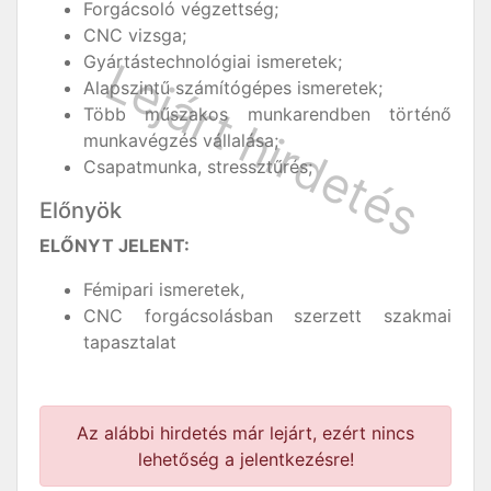
Forgácsoló végzettség;
CNC vizsga;
Gyártástechnológiai ismeretek;
Alapszintű számítógépes ismeretek;
Több műszakos munkarendben történő
munkavégzés vállalása;
Csapatmunka, stressztűrés;
Előnyök
ELŐNYT JELENT:
Fémipari ismeretek,
CNC forgácsolásban szerzett szakmai
tapasztalat
Az alábbi hirdetés már lejárt, ezért nincs
lehetőség a jelentkezésre!