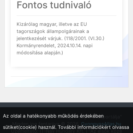
Fontos tudnivaló
Kizárólag magyar, illetve az EU
tagországok állampolgárainak a
jelentkezését várjuk. (118/2001. (VI.30.)
Kormányrendelet, 2024.10.14. napi
módosítása alapján.)
Az oldal a hatékonyabb működés érdekében
"Gyöngyös, Heves vármegyei régió állásportálja"
Minden jog fentartva © 2026.
GyongyosAllas.hu
sütiket(cookie) használ. További információkért olvassa
Üzemeltető: IT-Nav Hungary Kft. | "Az elsők közé