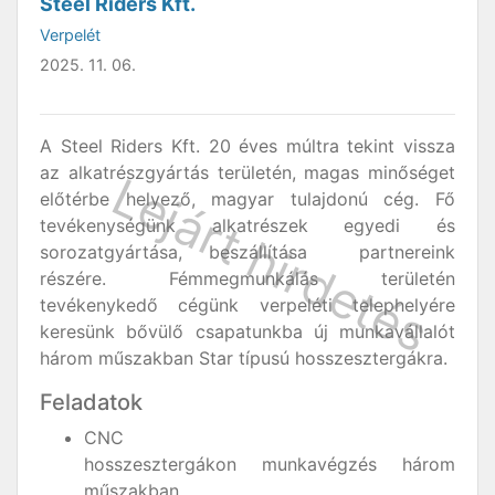
Steel Riders Kft.
Verpelét
2025. 11. 06.
A Steel Riders Kft. 20 éves múltra tekint vissza
az alkatrészgyártás területén, magas minőséget
előtérbe helyező, magyar tulajdonú cég. Fő
tevékenységünk alkatrészek egyedi és
sorozatgyártása, beszállítása partnereink
részére. Fémmegmunkálás területén
tevékenykedő cégünk verpeléti telephelyére
keresünk bővülő csapatunkba új munkavállalót
három műszakban Star típusú hosszesztergákra.
Feladatok
CNC
hosszesztergákon munkavégzés három
műszakban.