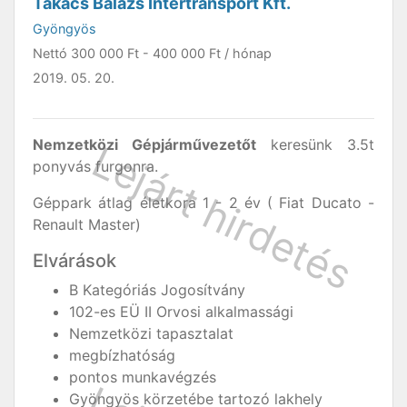
Takács Balázs Intertransport Kft.
Gyöngyös
Nettó
300 000 Ft
-
400 000 Ft
/ hónap
2019. 05. 20.
Nemzetközi Gépjárművezetőt
keresünk 3.5t
ponyvás furgonra.
Géppark átlag életkora 1 - 2 év ( Fiat Ducato -
Renault Master)
Elvárások
B Kategóriás Jogosítvány
102-es EÜ II Orvosi alkalmassági
Nemzetközi tapasztalat
megbízhatóság
pontos munkavégzés
Gyöngyös körzetébe tartozó lakhely