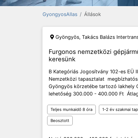
GyongyosAllas
Állások
Gyöngyös,
Takács Balázs Intertrans
Furgonos nemzetközi gépjármű
keresünk
B Kategóriás Jogosítvány 102-es EÜ I
Nemzetközi tapasztalat megbízható
Gyöngyös körzetébe tartozó lakhely C
lehetőség 300.000 - 400.000 Ft Átlag
Teljes munkaidő 8 óra
1-2 év szakmai tap
Beosztott