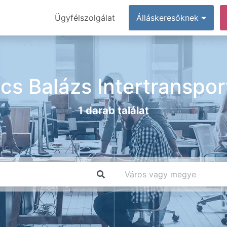
Ügyfélszolgálat
Álláskeresőknek
cs Balázs Intertransport
1 darab találat