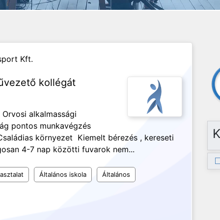
port Kft.
vezető kollégát
I Orvosi alkalmassági
ság pontos munkavégzés
K
saládias környezet Kiemelt bérezés , kereseti
osan 4-7 nap közötti fuvarok nem...
asztalat
Általános iskola
Általános