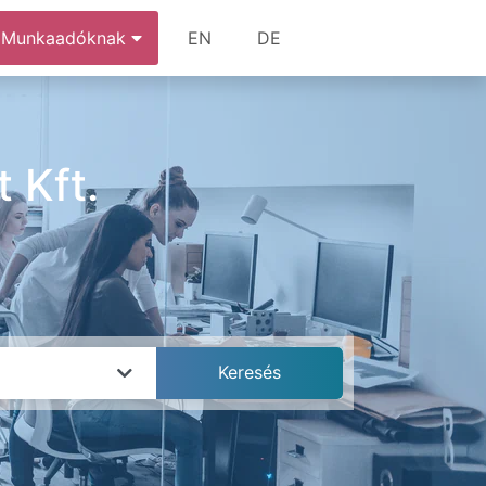
Munkaadóknak
EN
DE
 Kft.