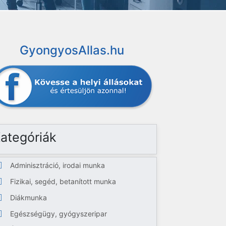
GyongyosAllas.hu
ategóriák
Adminisztráció, irodai munka
Fizikai, segéd, betanított munka
Diákmunka
Egészségügy, gyógyszeripar