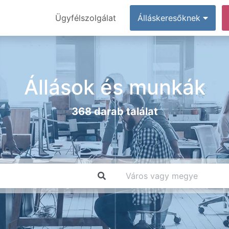
Ügyfélszolgálat
Álláskeresőknek
Állások és munkák
368 darab találat