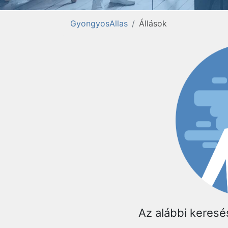
GyongyosAllas
Állások
Az alábbi keres