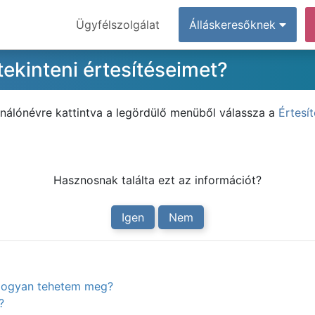
Ügyfélszolgálat
Álláskeresőknek
ekinteni értesítéseimet?
ználónévre kattintva a legördülő menüből válassza a
Értesí
Hasznosnak találta ezt az információt?
Igen
Nem
. Hogyan tehetem meg?
?