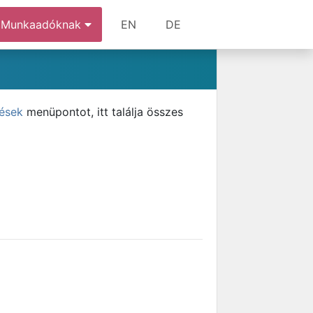
Munkaadóknak
EN
DE
tések
menüpontot, itt találja összes