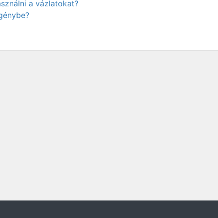
ználni a vázlatokat?
igénybe?