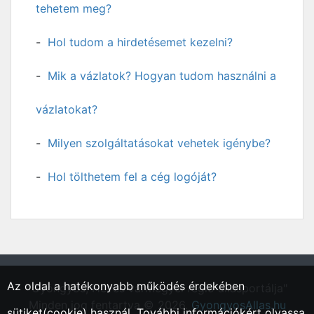
tehetem meg?
Hol tudom a hirdetésemet kezelni?
Mik a vázlatok? Hogyan tudom használni a
vázlatokat?
Milyen szolgáltatásokat vehetek igénybe?
Hol tölthetem fel a cég logóját?
Az oldal a hatékonyabb működés érdekében
"Gyöngyös, Heves vármegyei régió állásportálja"
Minden jog fentartva © 2026.
GyongyosAllas.hu
sütiket(cookie) használ. További információkért olvassa