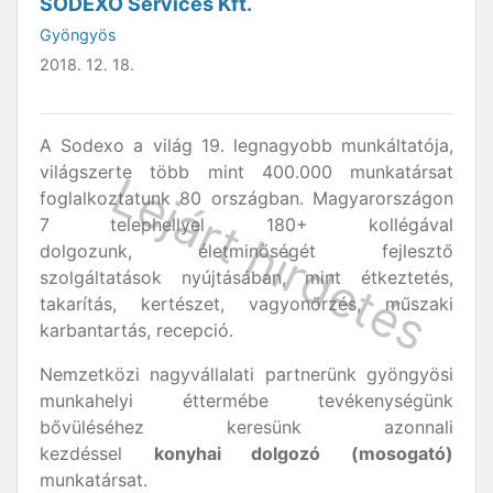
SODEXO Services Kft.
Gyöngyös
2018. 12. 18.
A Sodexo a világ 19. legnagyobb munkáltatója,
világszerte több mint 400.000 munkatársat
foglalkoztatunk 80 országban. Magyarországon
7 telephellyel 180+ kollégával
dolgozunk, életminőségét fejlesztő
szolgáltatások nyújtásában, mint étkeztetés,
takarítás, kertészet, vagyonőrzés, műszaki
karbantartás, recepció.
Nemzetközi nagyvállalati partnerünk gyöngyösi
munkahelyi éttermébe tevékenységünk
bővüléséhez keresünk azonnali
kezdéssel
konyhai dolgozó (mosogató)
munkatársat.