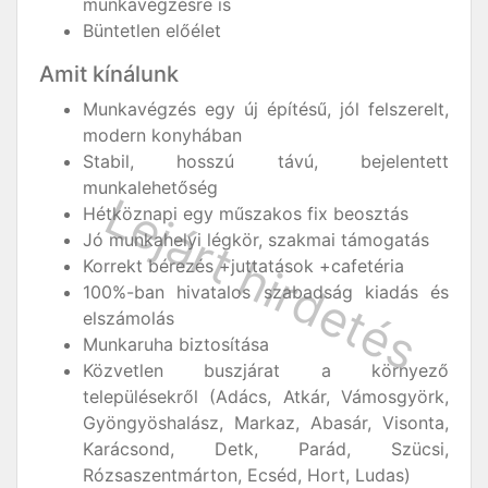
munkavégzésre is
Büntetlen előélet
Amit kínálunk
Munkavégzés egy új építésű, jól felszerelt,
modern konyhában
Stabil, hosszú távú, bejelentett
munkalehetőség
Hétköznapi egy műszakos fix beosztás
Jó munkahelyi légkör, szakmai támogatás
Korrekt bérezés +juttatások +cafetéria
100%-ban hivatalos szabadság kiadás és
elszámolás
Munkaruha biztosítása
Közvetlen buszjárat a környező
településekről (Adács, Atkár, Vámosgyörk,
Gyöngyöshalász, Markaz, Abasár, Visonta,
Karácsond, Detk, Parád, Szücsi,
Rózsaszentmárton, Ecséd, Hort, Ludas)