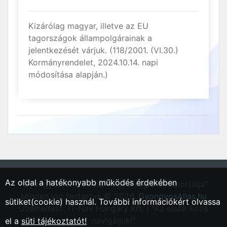
Kizárólag magyar, illetve az EU
tagországok állampolgárainak a
jelentkezését várjuk. (118/2001. (VI.30.)
Kormányrendelet, 2024.10.14. napi
módosítása alapján.)
Az oldal a hatékonyabb működés érdekében
"Gyöngyös, Heves vármegyei régió állásportálja"
Minden jog fentartva © 2026.
GyongyosAllas.hu
sütiket(cookie) használ. További információkért olvassa
Üzemeltető: IT-Nav Hungary Kft. | "Az elsők közé
navigáljuk!"
el a
süti tájékoztatót!