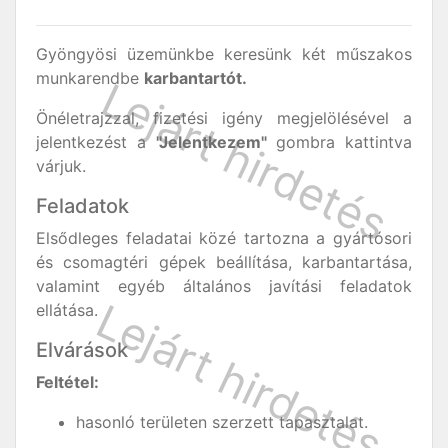
Gyöngyösi üzemünkbe keresünk két műszakos
munkarendbe
karbantartót.
Önéletrajzzal, fizetési igény megjelölésével a
jelentkezést a
"Jelentkezem"
gombra kattintva
várjuk.
Feladatok
Elsődleges feladatai közé tartozna a gyártósori
és csomagtéri gépek beállítása, karbantartása,
valamint egyéb általános javítási feladatok
ellátása.
Elvárások
Feltétel:
hasonló területen szerzett tapasztalat.