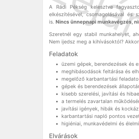
A Rádi Pékség kelesztve fagyasztot
elkészítésével, csomagolásával és sz
is.
Nincs ünnepnapi munkavégzés, ni
Szeretnél egy stabil munkahelyet, ah
Nem ijedsz meg a kihívásoktól? Akkor
Feladatok
üzemi gépek, berendezések és es
meghibásodások feltárása és elhá
megelőző karbantartási feladato
gépek és berendezések állapotán
kisebb szerelési, javítási és hibae
a termelés zavartalan működésé
javítási igények, hibák és kockáz
karbantartási napló pontos veze
higiéniai, munkavédelmi és élelm
Elvárások