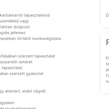
karbantartói tapasztalatod
Ö
szemléletű vagy
zhatóan dolgozol
égzés jellemez
rnyezetben történő munkavégzésre
vításában szerzett tapasztalat
K
nyszerelői ismeret
t
 tapasztalat
j
sban szerzett gyakorlat
(
n
y elismert, stabil cégnél.
igyelem.
ett munkakörnyezet.