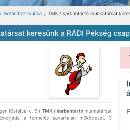
éd, betanított munka
TMK / karbantartó munkatársat kere
atársat keresünk a RÁDI Pékség csa
á
F
r, Kistályai u. 5.)
TMK / karbantartó
munkatársat
támogatja a termelés zavartalan működését, 3