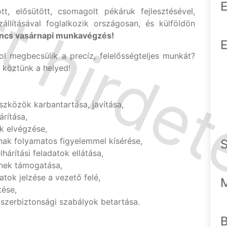
E
t, elősütött, csomagolt pékáruk fejlesztésével,
állításával foglalkozik országosan, és külföldön
ncs vasárnapi munkavégzés!
E
ol megbecsülik a precíz, felelősségteljes munkát?
 köztünk a helyed!
zközök karbantartása, javítása,
rítása,
k elvégzése,
ak folyamatos figyelemmel kísérése,
lhárítási feladatok ellátása,
nek támogatása,
atok jelzése a vezető felé,
tése,
iszerbiztonsági szabályok betartása.