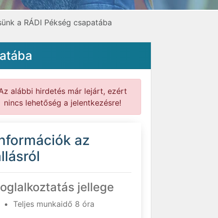
sünk a RÁDI Pékség csapatába
patába
Az alábbi hirdetés már lejárt, ezért
nincs lehetőség a jelentkezésre!
Információk az
llásról
oglalkoztatás jellege
Teljes munkaidő 8 óra