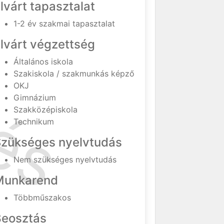
lvárt tapasztalat
1-2 év szakmai tapasztalat
lvárt végzettség
Általános iskola
Szakiskola / szakmunkás képző
OKJ
Gimnázium
Szakközépiskola
Technikum
Szükséges nyelvtudás
Nem szükséges nyelvtudás
Munkarend
Többműszakos
Beosztás