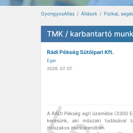
GyongyosAllas
Állások
Fizikai, seg
TMK / karbantartó munk
Rádi Pékség Sütőipari Kft.
Eger
2026. 07. 07.
A RÁDI Pékség egri üzemébe (3300 Ege
keresünk, aki műszaki tudásával 
műszakos munkarendben.