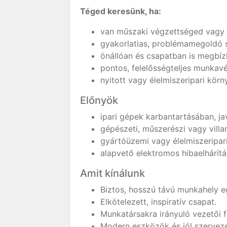
Téged keresünk, ha:
van műszaki végzettséged vagy 
gyakorlatias, problémamegoldó 
önállóan és csapatban is megbí
pontos, felelősségteljes munkav
nyitott vagy élelmiszeripari kö
Előnyök
ipari gépek karbantartásában, ja
gépészeti, műszerészi vagy villa
gyártóüzemi vagy élelmiszeripari
alapvető elektromos hibaelhárítá
Amit kínálunk
Biztos, hosszú távú munkahely eg
Elkötelezett, inspiratív csapat.
Munkatársakra irányuló vezetői f
Modern eszközök és jól szervez