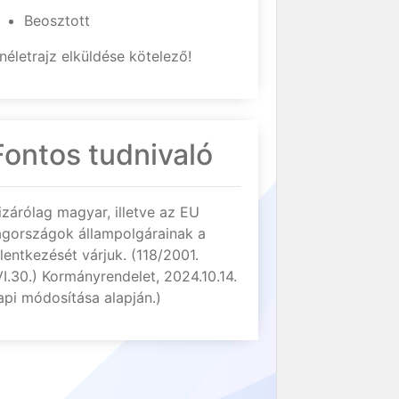
Beosztott
néletrajz elküldése kötelező!
Fontos tudnivaló
izárólag magyar, illetve az EU
agországok állampolgárainak a
elentkezését várjuk. (118/2001.
VI.30.) Kormányrendelet, 2024.10.14.
api módosítása alapján.)