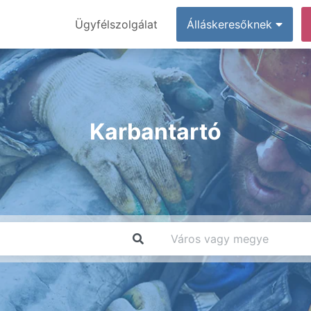
Ügyfélszolgálat
Álláskeresőknek
Karbantartó