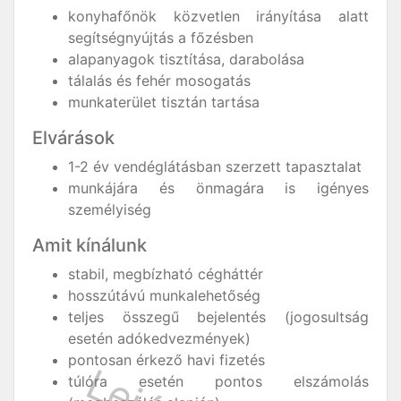
konyhafőnök közvetlen irányítása alatt
segítségnyújtás a főzésben
alapanyagok tisztítása, darabolása
tálalás és fehér mosogatás
munkaterület tisztán tartása
Elvárások
1-2 év vendéglátásban szerzett tapasztalat
munkájára és önmagára is igényes
személyiség
Amit kínálunk
stabil, megbízható cégháttér
hosszútávú munkalehetőség
teljes összegű bejelentés (jogosultság
esetén adókedvezmények)
pontosan érkező havi fizetés
túlóra esetén pontos elszámolás