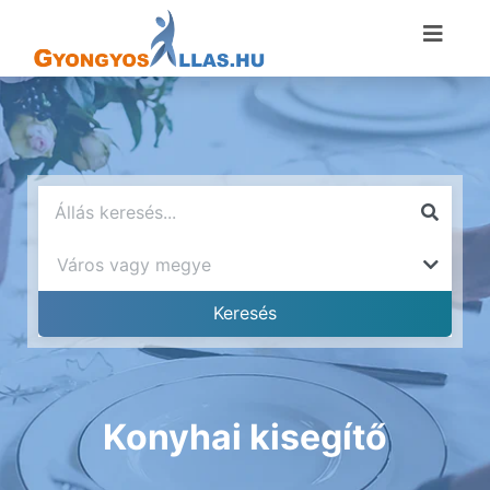
Konyhai kisegítő