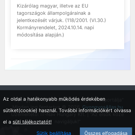
Kizárólag magyar, illetve az EU
tagországok állampolgárainak a
jelentkezését várjuk. (118/2001. (VI.30.)
Kormányrendelet, 2024.10.14. napi
módosítása alapján.)
Az oldal a hatékonyabb működés érdekében
"Gyöngyös, Heves vármegyei régió állásportálja"
Minden jog fentartva © 2026.
GyongyosAllas.hu
sütiket(cookie) használ. További információkért olvassa
Üzemeltető: IT-Nav Hungary Kft. | "Az elsők közé
navigáljuk!"
el a
süti tájékoztatót!
Sütik beállítása
Összes elfogadása