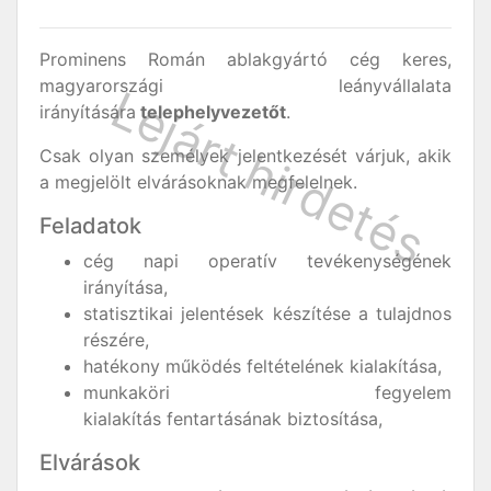
Prominens Román ablakgyártó cég keres,
magyarországi leányvállalata
irányítására
telephelyvezetőt
.
Csak olyan személyek jelentkezését várjuk, akik
a megjelölt elvárásoknak megfelelnek.
Feladatok
cég napi operatív tevékenységének
irányítása,
statisztikai jelentések készítése a tulajdnos
részére,
hatékony működés feltételének kialakítása,
munkaköri fegyelem
kialakítás fentartásának biztosítása,
Elvárások