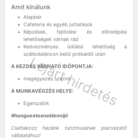
Amit kínálunk
Alapbér
Cafeteria és egyéb juttatások
Képzések, fejlődési és előrelépési
lehetőségek várnak rád
Kedvezményes üdülési lehetőség a
szállodaláncon belül próbaidő után
A KEZDÉS VÁRHATÓ IDŐPONTJA:
megegyezés szerint
A MUNKAVÉGZÉS HELYE:
Egerszalók
#hunguestesneklennijó
Csatlakozz hazánk turizmusának piacvezető
vállalatához!