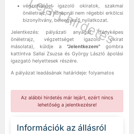
végzettséget igazoló okiratok, szakmai
önéletrajz, 3 hónapnál nem régebbi erkölcsi
bizonyítvány, beleegyező nyilatkozat.
Jelentkezés: pályázati anyagát (fényképes
önéletrajz, végzettséget igazoló okirat
másolata), küldje a
"Jelentkezem"
gombra
kattintva Sallai Zsuzsa és György László ápolási
igazgató helyettesek részére.
A pályázat leadásának határideje: folyamatos
Az alábbi hirdetés már lejárt, ezért nincs
lehetőség a jelentkezésre!
Információk az állásról