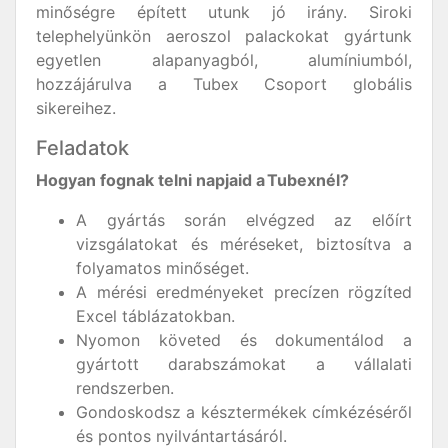
minőségre épített utunk jó irány. Siroki
telephelyünkön aeroszol palackokat gyártunk
egyetlen alapanyagból, alumíniumból,
hozzájárulva a Tubex Csoport globális
sikereihez.
Feladatok
Hogyan fognak telni napjaid a Tubexnél?
A gyártás során elvégzed az előírt
vizsgálatokat és méréseket, biztosítva a
folyamatos minőséget.
A mérési eredményeket precízen rögzíted
Excel táblázatokban.
Nyomon követed és dokumentálod a
gyártott darabszámokat a vállalati
rendszerben.
Gondoskodsz a késztermékek címkézéséről
és pontos nyilvántartásáról.