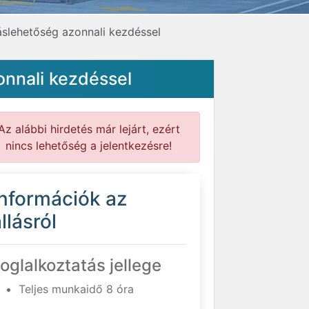
áslehetőség azonnali kezdéssel
onnali kezdéssel
Az alábbi hirdetés már lejárt, ezért
nincs lehetőség a jelentkezésre!
Információk az
llásról
oglalkoztatás jellege
Teljes munkaidő 8 óra