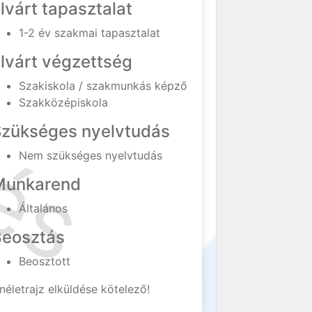
lvárt tapasztalat
1-2 év szakmai tapasztalat
lvárt végzettség
Szakiskola / szakmunkás képző
Szakközépiskola
Szükséges nyelvtudás
Nem szükséges nyelvtudás
Munkarend
Általános
Beosztás
Beosztott
néletrajz elküldése kötelező!