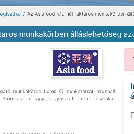
logisztika
Az Asiafood Kft.-nél raktáros munkakörben áll
ktáros munkakörben álláslehetőség az
zgató munkakörbe keres új munkatársat azonnali
á
s Store csapat tagja, fagyasztott töltött tésztákat
F