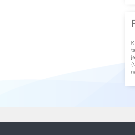
K
t
j
(
n