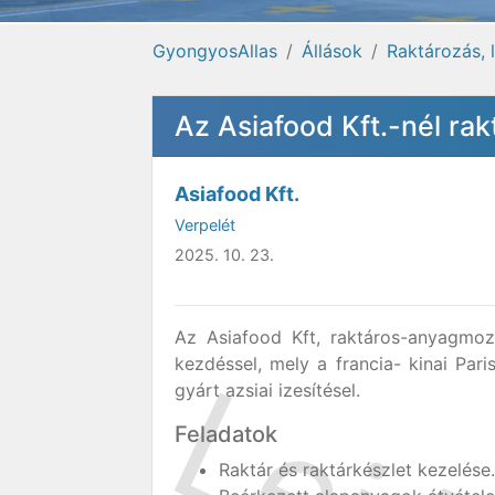
GyongyosAllas
Állások
Raktározás, 
Az Asiafood Kft.-nél ra
Asiafood Kft.
Verpelét
2025. 10. 23.
Az Asiafood Kft, raktáros-anyagmo
kezdéssel, mely a francia- kinai Pari
gyárt azsiai izesítésel.
Feladatok
Raktár és raktárkészlet kezelése.