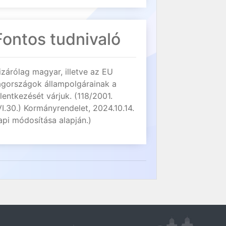
Fontos tudnivaló
izárólag magyar, illetve az EU
agországok állampolgárainak a
elentkezését várjuk. (118/2001.
VI.30.) Kormányrendelet, 2024.10.14.
api módosítása alapján.)