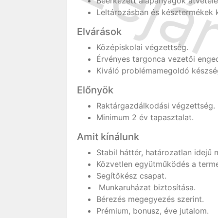
Beérkezett alapanyagok átvétele,
Leltározásban és késztermékek k
Elvárások
Középiskolai végzettség.
Érvényes targonca vezetői enged
Kiváló problémamegoldó készség
Előnyök
Raktárgazdálkodási végzettség.
Minimum 2 év tapasztalat.
Amit kínálunk
Stabil háttér, határozatlan idej
Közvetlen együtműködés a termel
Segítőkész csapat.
Munkaruházat biztosítása.
Bérezés megegyezés szerint.
Prémium, bonusz, éve jutalom.