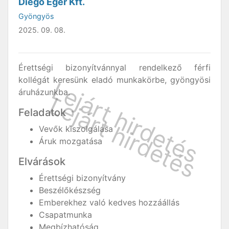
Diego Eger Kft.
Gyöngyös
2025. 09. 08.
Érettségi bizonyítvánnyal rendelkező férfi
kollégát keresünk eladó munkakörbe, gyöngyösi
áruházunkba.
Feladatok
Vevők kiszolgálása
Áruk mozgatása
Elvárások
Érettségi bizonyítvány
Beszélőkészség
Emberekhez való kedves hozzáállás
Csapatmunka
Megbízhatóság