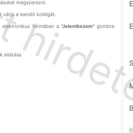
dásukat megszerezni.
E
várja a leendő kollégát.
E
l elektronikus formában a
"Jelentkezem"
gombra
 ellátása
Ö