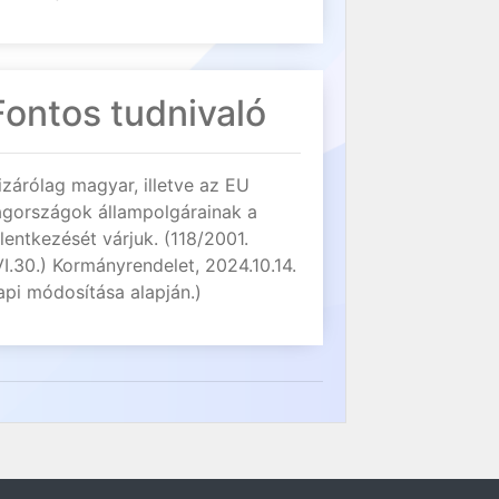
Fontos tudnivaló
izárólag magyar, illetve az EU
agországok állampolgárainak a
elentkezését várjuk. (118/2001.
VI.30.) Kormányrendelet, 2024.10.14.
api módosítása alapján.)