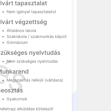
lvárt tapasztalat
Nem igényel tapasztalatot
lvárt végzettség
Általános iskola
Szakiskola / szakmunkás képző
Gimnázium
Szükséges nyelvtudás
Nem szükséges nyelvtudás
Munkarend
Megszakítás nélküli (váltásos)
Beosztás
Gyakornok
néletrajz elküldése kötelező!