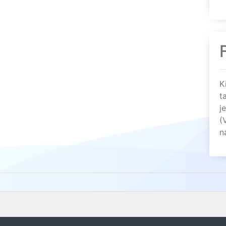
K
t
j
(
n