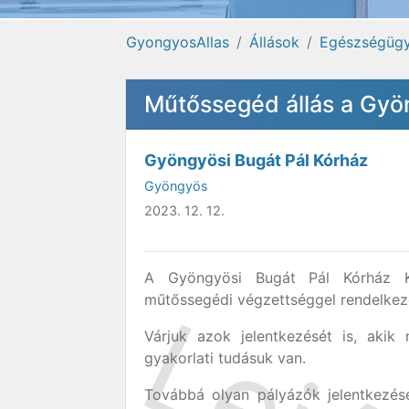
GyongyosAllas
Állások
Egészségügy
Műtőssegéd állás a Gyö
Gyöngyösi Bugát Pál Kórház
Gyöngyös
2023. 12. 12.
A Gyöngyösi Bugát Pál Kórház Kö
műtőssegédi végzettséggel rendelkező
Várjuk azok jelentkezését is, akik
gyakorlati tudásuk van.
Továbbá olyan pályázók jelentkezésé