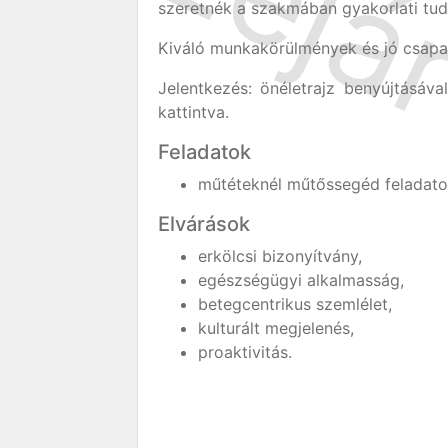
szeretnék a szakmában gyakorlati tu
Kiváló munkakörülmények és jó csapat 
Jelentkezés: önéletrajz benyújtásáva
kattintva.
Feladatok
műtéteknél műtőssegéd feladatok
Elvárások
erkölcsi bizonyítvány,
egészségügyi alkalmasság,
betegcentrikus szemlélet,
kulturált megjelenés,
proaktivitás.