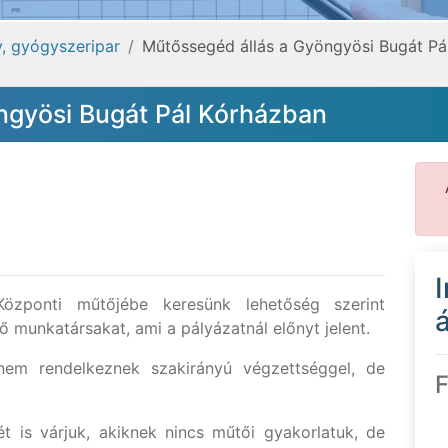
, gyógyszeripar
Műtőssegéd állás a Gyöngyösi Bugát Pá
ngyösi Bugát Pál Kórházban
zponti műtőjébe keresünk lehetőség szerint
á
 munkatársakat, ami a pályázatnál előnyt jelent.
 nem rendelkeznek szakirányú végzettséggel, de
F
t is várjuk, akiknek nincs műtői gyakorlatuk, de