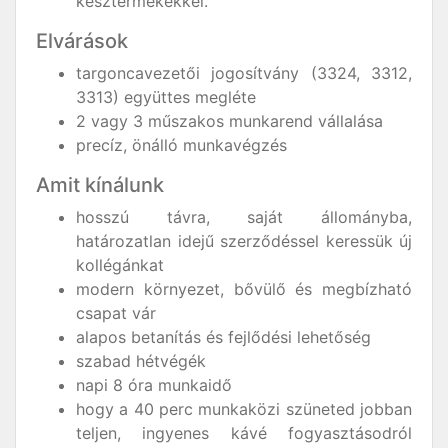
késztermékekkel.
Elvárások
targoncavezetői jogosítvány (3324, 3312,
3313) együttes megléte
2 vagy 3 műszakos munkarend vállalása
precíz, önálló munkavégzés
Amit kínálunk
hosszú távra, saját állományba,
határozatlan idejű szerződéssel keressük új
kollégánkat
modern környezet, bővülő és megbízható
csapat vár
alapos betanítás és fejlődési lehetőség
szabad hétvégék
napi 8 óra munkaidő
hogy a 40 perc munkaközi szüneted jobban
teljen, ingyenes kávé fogyasztásodról