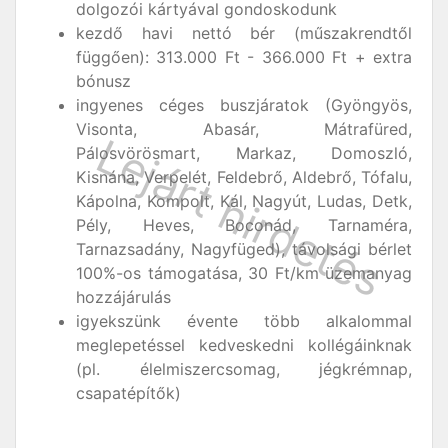
dolgozói kártyával gondoskodunk
kezdő havi nettó bér (műszakrendtől
függően): 313.000 Ft - 366.000 Ft + extra
bónusz
ingyenes céges buszjáratok (Gyöngyös,
Visonta, Abasár, Mátrafüred,
Pálosvörösmart, Markaz, Domoszló,
Kisnána, Verpelét, Feldebrő, Aldebrő, Tófalu,
Kápolna, Kompolt, Kál, Nagyút, Ludas, Detk,
Pély, Heves, Boconád, Tarnaméra,
Tarnazsadány, Nagyfüged), távolsági bérlet
100%-os támogatása, 30 Ft/km üzemanyag
hozzájárulás
igyekszünk évente több alkalommal
meglepetéssel kedveskedni kollégáinknak
(pl. élelmiszercsomag, jégkrémnap,
csapatépítők)