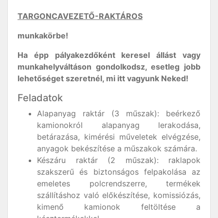
TARGONCAVEZETŐ-RAKTÁROS
munkakörbe!
Ha épp pályakezdőként keresel állást vagy
munkahelyváltáson gondolkodsz, esetleg jobb
lehetőséget szeretnél, mi itt vagyunk Neked!
Feladatok
Alapanyag raktár (3 műszak): beérkező
kamionokról alapanyag lerakodása,
betárazása, kimérési műveletek elvégzése,
anyagok bekészítése a műszakok számára.
Készáru raktár (2 műszak): raklapok
szakszerű és biztonságos felpakolása az
emeletes polcrendszerre, termékek
szállításhoz való előkészítése, komissiózás,
kimenő kamionok feltöltése a