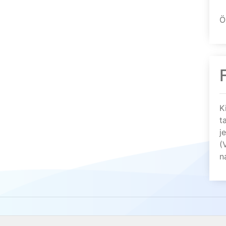
Ö
K
t
j
(
n