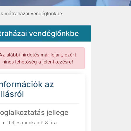
ünk mátraházai vendéglőnkbe
átraházai vendéglőnkbe
Az alábbi hirdetés már lejárt, ezért
nincs lehetőség a jelentkezésre!
Információk az
llásról
oglalkoztatás jellege
Teljes munkaidő 8 óra