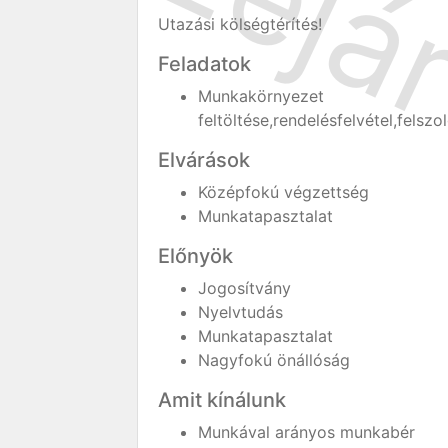
Utazási kölségtérítés!
Feladatok
Munkakörnyezet 
feltöltése,rendelésfelvétel,felsz
Elvárások
Középfokú végzettség
Munkatapasztalat
Előnyök
Jogosítvány
Nyelvtudás
Munkatapasztalat
Nagyfokú önállóság
Amit kínálunk
Munkával arányos munkabér