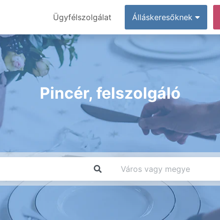
Ügyfélszolgálat
Álláskeresőknek
Pincér, felszolgáló