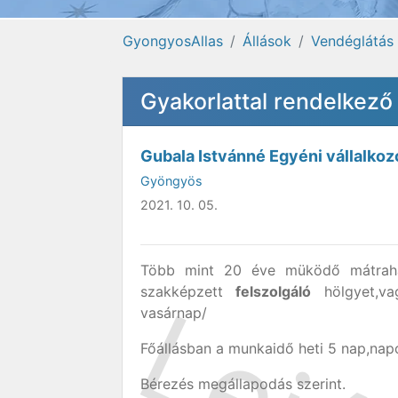
GyongyosAllas
Állások
Vendéglátás
Gyakorlattal rendelkező
Gubala Istvánné Egyéni vállalkoz
Gyöngyös
2021. 10. 05.
Több mint 20 éve müködő mátrahá
szakképzett
felszolgáló
hölgyet,vag
vasárnap/
Főállásban a munkaidő heti 5 nap,napo
Bérezés megállapodás szerint.