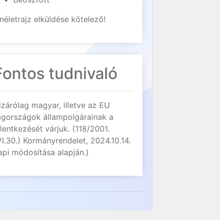
néletrajz elküldése kötelező!
Fontos tudnivaló
izárólag magyar, illetve az EU
agországok állampolgárainak a
elentkezését várjuk. (118/2001.
VI.30.) Kormányrendelet, 2024.10.14.
api módosítása alapján.)