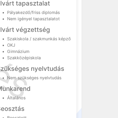
lvárt tapasztalat
Pályakezdő/friss diplomás
Nem igényel tapasztalatot
lvárt végzettség
Szakiskola / szakmunkás képző
OKJ
Gimnázium
Szakközépiskola
Szükséges nyelvtudás
Nem szükséges nyelvtudás
Munkarend
Általános
Beosztás
Beosztott