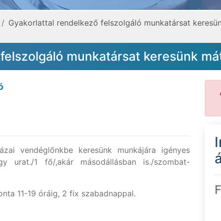
Gyakorlattal rendelkező felszolgáló munkatársat keres
 felszolgáló munkatársat keresünk m
ó
zai vendéglőnkbe keresünk munkájára igényes
á
y urat./1 fő/,akár másodállásban is./szombat-
F
nta 11-19 óráig, 2 fix szabadnappal.