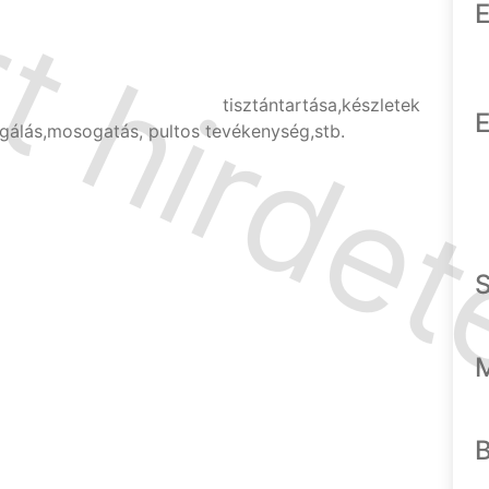
E
tisztántartása,készletek
E
olgálás,mosogatás, pultos tevékenység,stb.