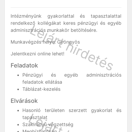
Intézményünk gyakorlattal és tapasztalattal
rendelkező kollégákat keres pénzügyi és egyéb
adminisztrációs munkakör betöltésére.
Munkavégzés helye: Gyöngyös
Jelentkezni online lehet!
Feladatok
Pénzügyi és egyéb adminisztrációs
feladatok ellátása
Táblázat-kezelés
Elvárások
Hasonló területen szerzett gyakorlat és
tapasztalat
Szakirányú végzettség
Megbízhatóság