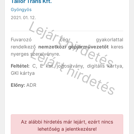
Tailor Trans Kft.
Gyöngyös
2021. 01. 12.
Fuvarozó cég gyakorlattal
rendelkező
nemzetközi gépjárművezetőt
keres
nyerges szerelvényre.
Feltétel:
C, E kat. jogosítvány, digitális kártya,
GKI kártya
Előny:
ADR
Az alábbi hirdetés már lejárt, ezért nincs
lehetőség a jelentkezésre!