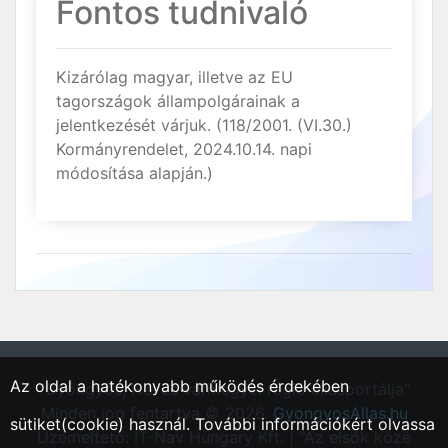
Fontos tudnivaló
Kizárólag magyar, illetve az EU
tagországok állampolgárainak a
jelentkezését várjuk. (118/2001. (VI.30.)
Kormányrendelet, 2024.10.14. napi
módosítása alapján.)
Az oldal a hatékonyabb működés érdekében
"Gyöngyös, Heves vármegyei régió állásportálja"
Minden jog fentartva © 2026.
GyongyosAllas.hu
sütiket(cookie) használ. További információkért olvassa
Üzemeltető: IT-Nav Hungary Kft. | "Az elsők közé