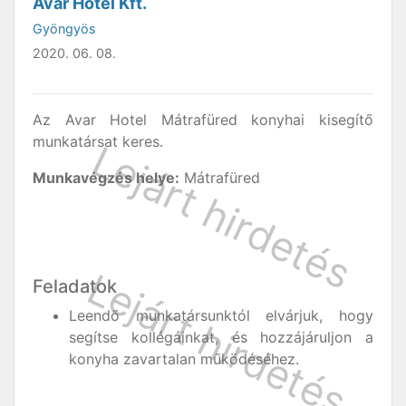
Avar Hotel Kft.
Gyöngyös
2020. 06. 08.
Az Avar Hotel Mátrafüred konyhai kisegítő
munkatársat keres.
Munkavégzés helye:
Mátrafüred
Feladatok
Leendő munkatársunktól elvárjuk, hogy
segítse kollégáinkat, és hozzájáruljon a
konyha zavartalan működéséhez.