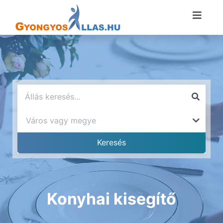
Konyhai kisegítő