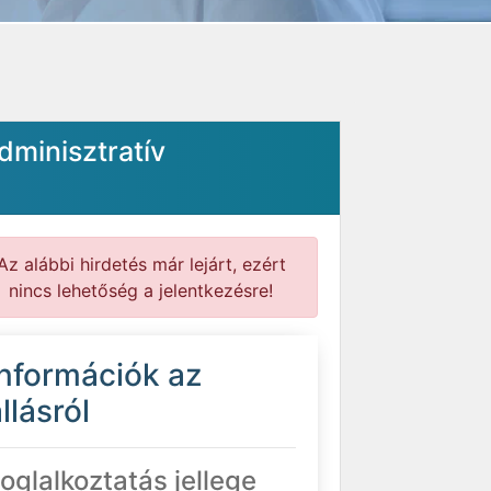
dminisztratív
Az alábbi hirdetés már lejárt, ezért
nincs lehetőség a jelentkezésre!
Információk az
llásról
oglalkoztatás jellege