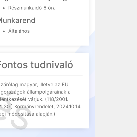
Részmunkaidő 6 óra
Munkarend
Általános
Fontos tudnivaló
izárólag magyar, illetve az EU
agországok állampolgárainak a
elentkezését várjuk. (118/2001.
VI.30.) Kormányrendelet, 2024.10.14.
api módosítása alapján.)