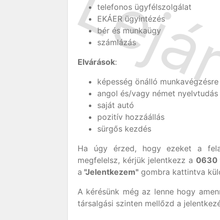
telefonos ügyfélszolgálat
EKÁER ügyintézés
bér és munkaügy
számlázás
Elvárások
:
képesség önálló munkavégzésre
angol és/vagy német nyelvtudás
saját autó
pozitív hozzáállás
sürgős kezdés
Ha úgy érzed, hogy ezeket a fela
megfelelsz, kérjük jelentkezz a
0630 
a
"Jelentkezem"
gombra kattintva kül
A kérésünk még az lenne hogy amenn
társalgási szinten mellőzd a jelentke