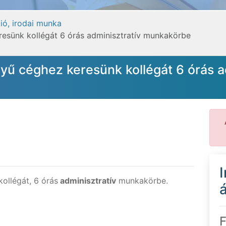
ió, irodai munka
resünk kollégát 6 órás adminisztratív munkakörbe
yű céghez keresünk kollégát 6 órás a
ollégát, 6 órás
adminisztratív
munkakörbe.
á
F