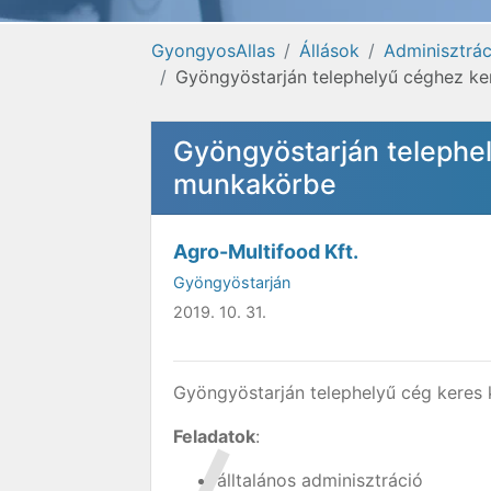
GyongyosAllas
Állások
Adminisztrác
Gyöngyöstarján telephelyű céghez ke
Gyöngyöstarján telephel
munkakörbe
Agro-Multifood Kft.
Gyöngyöstarján
2019. 10. 31.
Gyöngyöstarján telephelyű cég keres k
Feladatok
:
álltalános adminisztráció