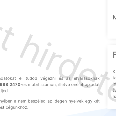
K
t
datokat el tudod végezni és az elvárásoknak
j
998 2470
-es mobil számon, illetve önéletrajzodat
(
djed.
n
yiben a nem beszéled az idegen nyelvek egyikét
zést cégünkhöz.