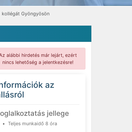
nk kollégát Gyöngyösön
Az alábbi hirdetés már lejárt, ezért
nincs lehetőség a jelentkezésre!
Információk az
llásról
oglalkoztatás jellege
Teljes munkaidő 8 óra