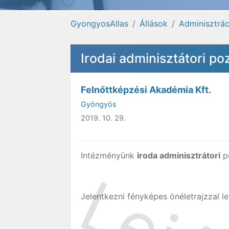
GyongyosAllas
Állások
Adminisztrác
Irodai adminisztátori p
Felnőttképzési Akadémia Kft.
Gyöngyös
2019. 10. 29.
Intézményünk
iroda adminisztrátori
po
Jelentkezni fényképes önéletrajzzal l