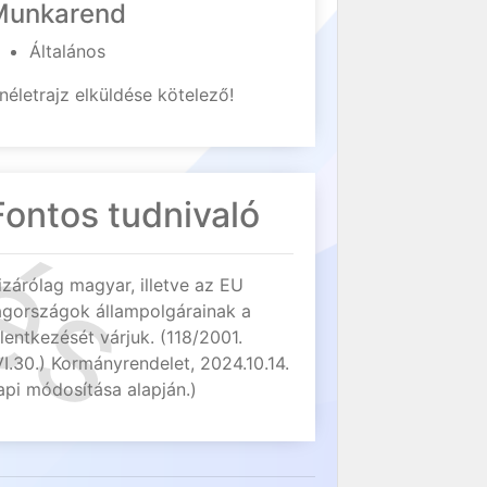
Munkarend
Általános
néletrajz elküldése kötelező!
Fontos tudnivaló
izárólag magyar, illetve az EU
agországok állampolgárainak a
elentkezését várjuk. (118/2001.
VI.30.) Kormányrendelet, 2024.10.14.
api módosítása alapján.)