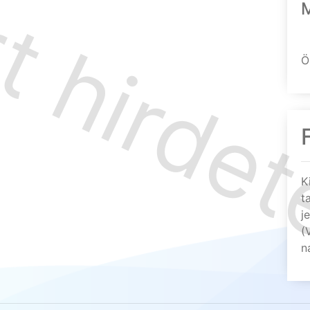
Ö
K
t
j
(
n