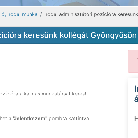
ió, irodai munka
Irodai adminisztátori pozícióra keresü
ozícióra keresünk kollégát Gyöngyösön
zícióra alkalmas munkatársat keres!
á
F
ehet a
"Jelentkezem"
gombra kattintva.