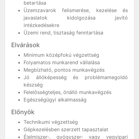
betartása
Üzemzavarok felismerése, kezelése és
javaslatok kidolgozása javító
intézkedésekre
Üzemi rend, tisztaság fenntartása
Elvárások
Minimum középfokú végzettség
Folyamatos munkarend vállalása
Megbízható, pontos munkavégzés
Jó állóképesség és problémamegoldó
készség
Felelősségteljes, önálló munkavégzés
Egészségügyi alkalmasság
Előnyök
Technikumi végzettség
Gépkezelésben szerzett tapasztalat
Élelmiszer-, gyógyszer- vagy vegyipari