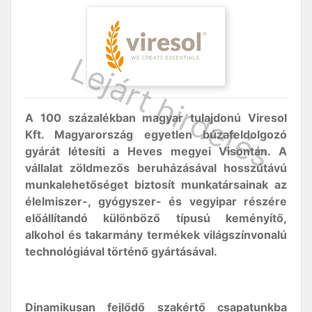
A 100 százalékban magyar tulajdonú Viresol
Kft. Magyarország egyetlen búzafeldolgozó
gyárát létesíti a Heves megyei Visontán. A
vállalat zöldmezős beruházásával hosszútávú
munkalehetőséget biztosít munkatársainak az
élelmiszer-, gyógyszer- és vegyipar részére
előállítandó különböző típusú keményítő,
alkohol és takarmány termékek világszínvonalú
technológiával történő gyártásával.
Dinamikusan fejlődő szakértő csapatunkba