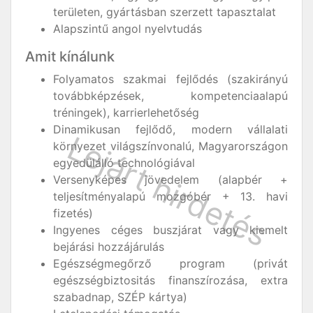
területen, gyártásban szerzett tapasztalat
Alapszintű angol nyelvtudás
Amit kínálunk
Folyamatos szakmai fejlődés (szakirányú
továbbképzések, kompetenciaalapú
tréningek), karrierlehetőség
Dinamikusan fejlődő, modern vállalati
környezet világszínvonalú, Magyarországon
egyedülálló technológiával
Versenyképes jövedelem (alapbér +
teljesítményalapú mozgóbér + 13. havi
fizetés)
Ingyenes céges buszjárat vagy kiemelt
bejárási hozzájárulás
Egészségmegőrző program (privát
egészségbiztositás finanszírozása, extra
szabadnap, SZÉP kártya)