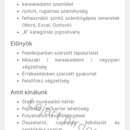
kereskedelmi szemlélet
nyitott, rugalmas személyiség
felhasználói szintű számítógépes ismeretek
(Word, Excel, Outlook)
„B” kategóriás jogosítvány
Előnyök
Festékiparban szerzett tapasztalat
Műszaki / kereskedelmi / vegyipari
végzettség
Értékesítésben szerzett gyakorlat
Felsőfokú végzettség
Amit kínálunk
Stabil munkaadói háttér
Fejlődési , és karrier lehetőség
Folyamatos továbbképzések
Összetartó, rugalmas, felkészült és
segítőkész csapat