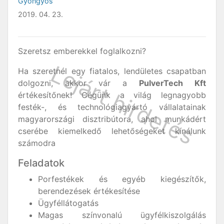
Gyöngyös
2019. 04. 23.
Szeretsz emberekkel foglalkozni?
Ha szeretnél egy fiatalos, lendületes csapatban
dolgozni, akkor vár a
PulverTech Kft
értékesítőnek! Cégünk a világ legnagyobb
festék-, és technológiagyártó vállalatainak
magyarországi disztribútora, ahol munkádért
cserébe kiemelkedő lehetőségeket kínálunk
számodra
Feladatok
Porfestékek és egyéb kiegészítők,
berendezések értékesítése
Ügyféllátogatás
Magas színvonalú ügyfélkiszolgálás