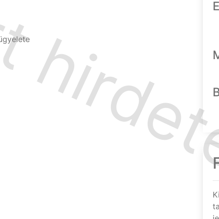
E
ügyelete
K
t
j