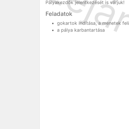
Pályakezdők jelentkezését is várjuk!
Feladatok
gokartok indítása, a menetek fel
a pálya karbantartása