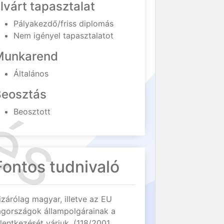
lvárt tapasztalat
Pályakezdő/friss diplomás
Nem igényel tapasztalatot
Munkarend
Általános
Beosztás
Beosztott
Fontos tudnivaló
izárólag magyar, illetve az EU
agországok állampolgárainak a
elentkezését várjuk. (118/2001.