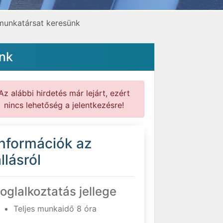
munkatársat keresünk
ünk
Az alábbi hirdetés már lejárt, ezért
nincs lehetőség a jelentkezésre!
Információk az
llásról
oglalkoztatás jellege
Teljes munkaidő 8 óra