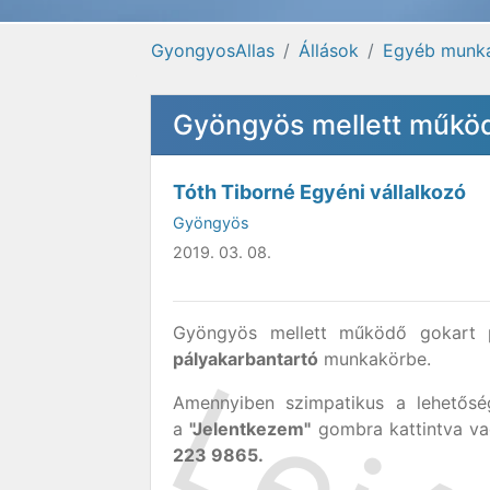
GyongyosAllas
Állások
Egyéb munka
Gyöngyös mellett működ
Tóth Tiborné Egyéni vállalkozó
Gyöngyös
2019. 03. 08.
Gyöngyös mellett működő gokart p
pályakarbantartó
munkakörbe.
Amennyiben szimpatikus a lehetőség
a
"Jelentkezem"
gombra kattintva va
223 9865.