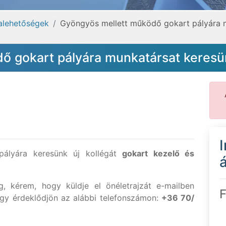
lehetőségek
Gyöngyös mellett működő gokart pályára 
ő gokart pályára munkatársat keres
ályára keresünk új kollégát
gokart kezelő és
á
, kérem, hogy küldje el önéletrajzát e-mailben
F
gy érdeklődjön az alábbi telefonszámon:
+36 70/