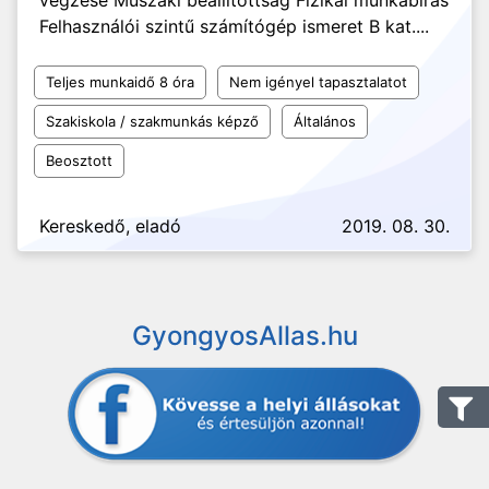
végzése Műszaki beállítottság Fizikai munkabírás
Felhasználói szintű számítógép ismeret B kat....
Teljes munkaidő 8 óra
Nem igényel tapasztalatot
Szakiskola / szakmunkás képző
Általános
Beosztott
Kereskedő, eladó
2019. 08. 30.
GyongyosAllas.hu