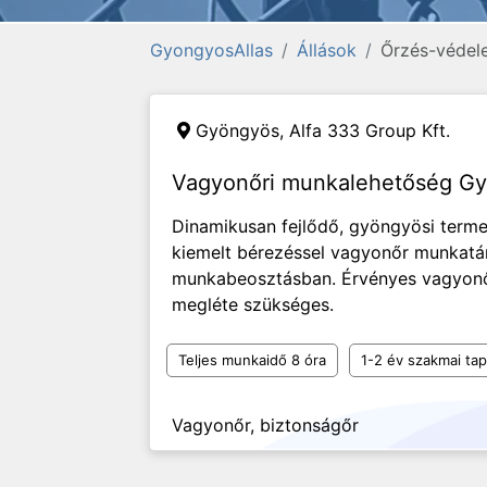
GyongyosAllas
Állások
Őrzés-védel
Gyöngyös,
Alfa 333 Group Kft.
Vagyonőri munkalehetőség G
Dinamikusan fejlődő, gyöngyösi term
kiemelt bérezéssel vagyonőr munkatá
munkabeosztásban. Érvényes vagyonőr
megléte szükséges.
Teljes munkaidő 8 óra
1-2 év szakmai tap
Vagyonőr, biztonságőr