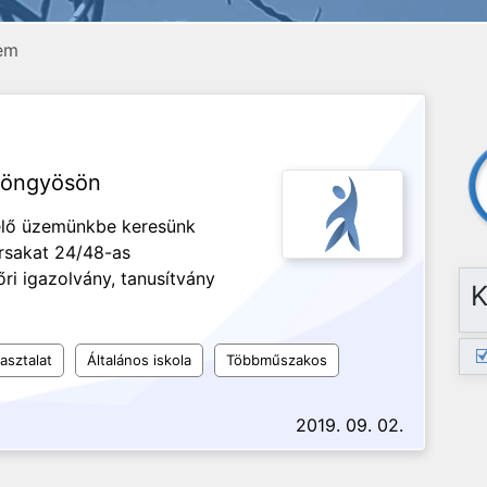
em
yöngyösön
elő üzemünkbe keresünk
rsakat 24/48-as
i igazolvány, tanusítvány
K
asztalat
Általános iskola
Többműszakos
2019. 09. 02.