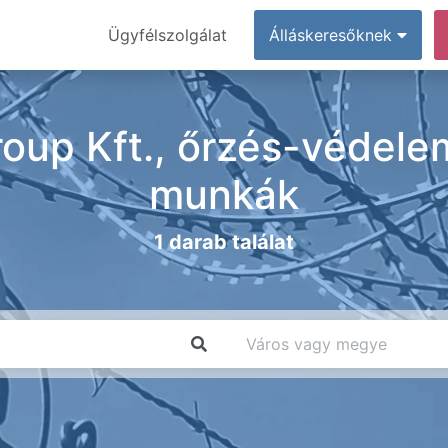
Ügyfélszolgálat
Álláskeresőknek
oup Kft., őrzés-védele
munkák
1 darab találat