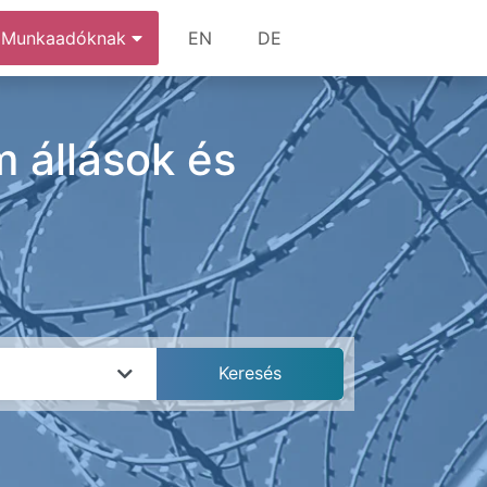
Munkaadóknak
EN
DE
m állások és